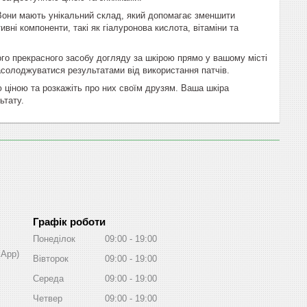
. Вони мають унікальний склад, який допомагає зменшити
вні компоненти, такі як гіалуронова кислота, вітаміни та
ього прекрасного засобу догляду за шкірою прямо у вашому місті
солоджуватися результатами від використання патчів.
ю ціною та розкажіть про них своїм друзям. Ваша шкіра
ьтату.
Графік роботи
Понеділок
09:00
19:00
sApp)
Вівторок
09:00
19:00
Середа
09:00
19:00
Четвер
09:00
19:00