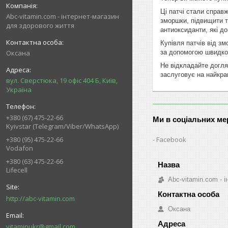
Ці патчі стали справ
Abc-vitamin.com - інтернет-магазин
зморшки, підвищити то
для здорового життя
антиоксиданти, які д
Купівля патчів від з
за допомогою швидкої
Оксана
Не відкладайте догля
заслуговує на найкра
вул. Сверстюка, 19 офіс 404 Б, Київ,
Україна
+380 (67) 475-22-66
Ми в соціальних м
Kyivstar (Telegram/Viber/WhatsApp)
Facebook
+380 (95) 475-22-66
Vodafon
+380 (63) 475-22-66
Lifecell
Abc-vitamin.com - 
http://abc-vitamin.com
Оксана
vitaminukr@gmail.com