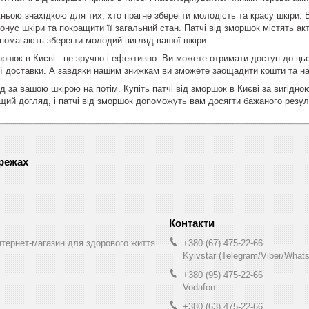
жньою знахідкою для тих, хто прагне зберегти молодість та красу шкіри
нус шкіри та покращити її загальний стан. Патчі від зморшок містять акти
опомагають зберегти молодий вигляд вашої шкіри.
моршок в Києві - це зручно і ефективно. Ви можете отримати доступ до ц
 доставки. А завдяки нашим знижкам ви зможете заощадити кошти та на
д за вашою шкірою на потім. Купіть патчі від зморшок в Києві за вигідно
щий догляд, і патчі від зморшок допоможуть вам досягти бажаного резул
ережах
інтернет-магазин для здорового життя
+380 (67) 475-22-66
Kyivstar (Telegram/Viber/What
+380 (95) 475-22-66
Vodafon
+380 (63) 475-22-66