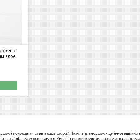
рожевої
им алое
ршок і покращити стан вашої шкіри? Патчі від зморшок - це інноваційний
ти патчі від зморшок прямо в Києві і насолоджуватися їхніми перевагам