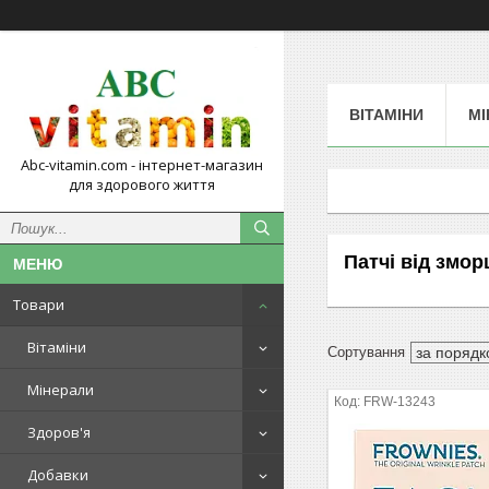
ВІТАМІНИ
МІ
Abc-vitamin.com - інтернет-магазин
для здорового життя
Патчі від змо
Товари
Вітаміни
Мінерали
FRW-13243
Здоров'я
Добавки