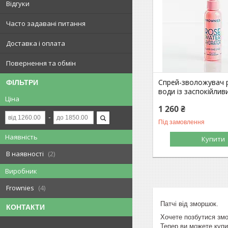
Відгуки
Часто задавані питання
Доставка і оплата
Повернення та обмін
Спрей-зволожувач 
ФІЛЬТРИ
води із заспокійлив
Ціна
1 260 ₴
Під замовлення
Наявність
Купити
В наявності
2
Виробник
Frownies
4
Патчі від зморшок.
КОНТАКТИ
Хочете позбутися змо
Тепер ви можете купи