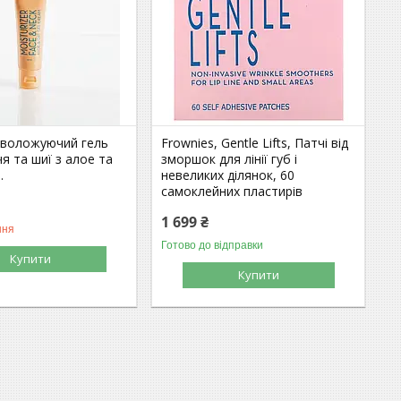
 Зволожуючий гель
Frownies, Gentle Lifts, Патчі від
я та шиї з алое та
зморшок для лінії губ і
.
невеликих ділянок, 60
самоклейних пластирів
1 699 ₴
ння
Готово до відправки
Купити
Купити