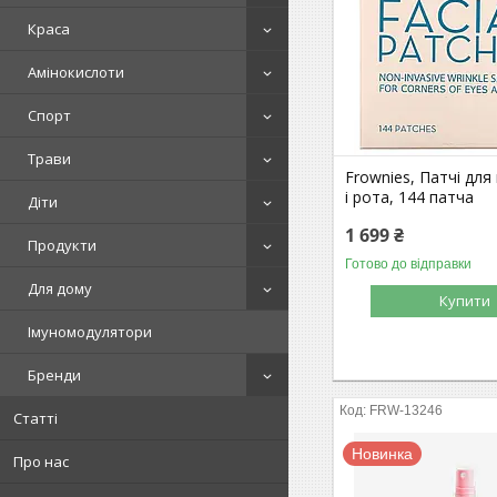
Краса
Амінокислоти
Спорт
Трави
Frownies, Патчі для
і рота, 144 патча
Діти
1 699 ₴
Продукти
Готово до відправки
Для дому
Купити
Імуномодулятори
Бренди
FRW-13246
Статті
Новинка
Про нас