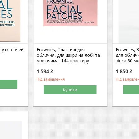
 кутків очей
Frownies, Пластирі для
Frownies,
обличчя, для шкіри на лобі та
для обличч
між очима, 144 пластиру
вівса 50 мл
1 594 ₴
1 850 ₴
Під замовлення
Під замовле
Купити