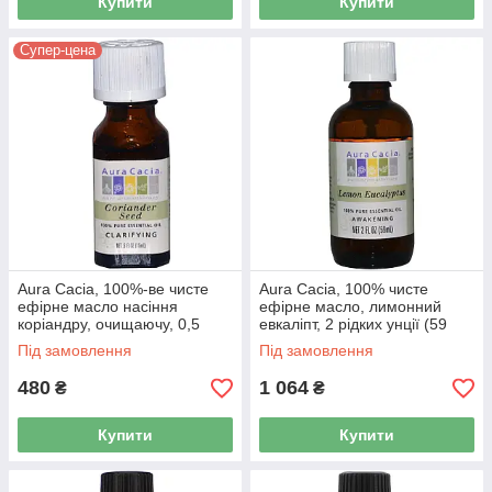
Купити
Купити
Супер-цена
Aura Cacia, 100%-ве чисте
Aura Cacia, 100% чисте
ефірне масло насіння
ефірне масло, лимонний
коріандру, очищаючу, 0,5
евкаліпт, 2 рідких унції (59
унції (15 мл)
мл)
Під замовлення
Під замовлення
480
1 064
₴
₴
Купити
Купити