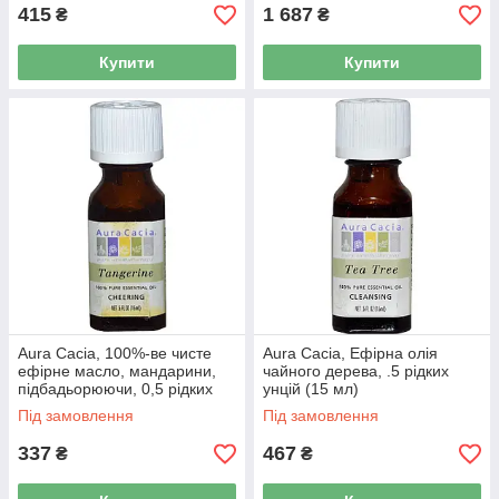
415
1 687
₴
₴
Купити
Купити
Aura Cacia, 100%-ве чисте
Aura Cacia, Ефірна олія
ефірне масло, мандарини,
чайного дерева, .5 рідких
підбадьорюючи, 0,5 рідких
унцій (15 мл)
унцій (15 мл)
Під замовлення
Під замовлення
337
467
₴
₴