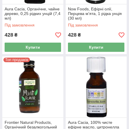
Aura Cacia, Органічне, чайне
Now Foods, Ефірні олії,
дерево, 0,25 рідких унцій (7,4
Перцева м'ята, 1 рідка унція
мл)
(30 мл)
Під замовлення
Під замовлення
428
428
₴
₴
Купити
Купити
Топ продажів
Frontier Natural Products,
Aura Cacia, 100% чисте
Органічний безалкогольний
ефірне масло, цитронелла