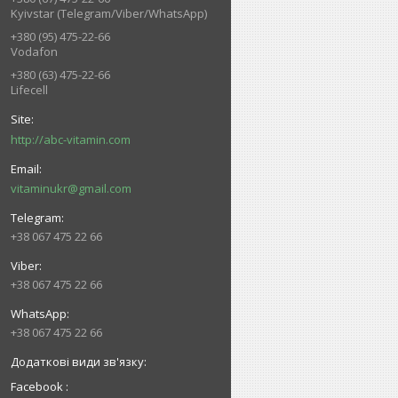
Kyivstar (Telegram/Viber/WhatsApp)
+380 (95) 475-22-66
Vodafon
+380 (63) 475-22-66
Lifecell
http://abc-vitamin.com
vitaminukr@gmail.com
+38 067 475 22 66
+38 067 475 22 66
+38 067 475 22 66
Facebook