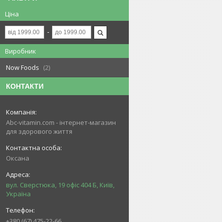
Ціна
Виробник
Now Foods
2
КОНТАКТИ
Abc-vitamin.com - інтернет-магазин
для здорового життя
Оксана
вул. Сверстюка, 19 офіс 404 Б, Київ,
Україна
+380 (67) 475-22-66