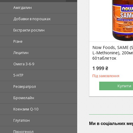
Амігдалин
Добавки в порошках
Екстракти рослин
Різне
Now Foods, SAME (S
L-Methionine), 200мг
Лецитин
60таблеток
Омега 3-6-9
1 999 ₴
5-HTP
Під замовлення
Купити
Ресвератрол
Бромелайн
Коензим Q-10
Глутатіон
Ми в соціальних м
Пікногенол