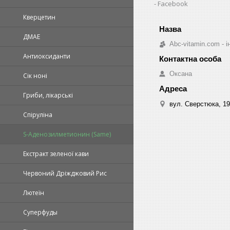
Facebook
Кверцетин
ДМАЕ
Abc-vitamin.com - 
Антиоксиданти
Оксана
Сік ноні
Гриби, лікарські
вул. Сверстюка, 19
Спіруліна
S-Аденозилметионин (Same)
Екстракт зеленої кави
Червоний Дріжджовий Рис
Лютеїн
Суперфуды