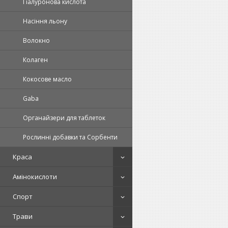
Гіалуронова кислота
Насіння льону
Волокно
Колаген
Кокосове масло
Gaba
Органайзери для таблеток
Рослинні добавки та Сорбенти
Краса
Амінокислоти
Спорт
Трави