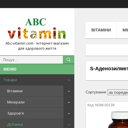
ВІТАМІНИ
МІ
Abc-vitamin.com - інтернет-магазин
для здорового життя
S-Аденозилме
Товари
Вітаміни
Мінерали
NOW-00138
Здоров'я
Добавки