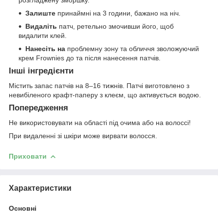
розгладжену зморшку.
Залиште
принаймні на 3 години, бажано на ніч.
Видаліть
патч, ретельно змочивши його, щоб
видалити клей.
Нанесіть на
проблемну зону та обличчя зволожуючий
крем Frownies до та після нанесення патчів.
Інші інгредієнти
Містить запас патчів на 8–16 тижнів. Патчі виготовлено з
невибіленого крафт-паперу з клеєм, що активується водою.
Попередження
Не використовувати на області під очима або на волоссі!
При видаленні зі шкіри може вирвати волосся.
Приховати
Характеристики
Основні