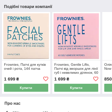
Подібні товари компанії
Frownies, Патчі для кутків
Frownies, Gentle Lifts,
Олія
очей і рота, 144 патча
Патчі від зморшок для лінії
Now 
губ і невеликих ділянок, 60
самоклейних пластирів
1 699
1 699
850
₴
₴
Купити
Купити
Про нас