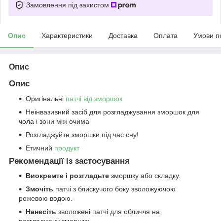
Замовлення під захистом
Опис
Характеристики
Доставка
Оплата
Умови п
Опис
Опис
Оригінальні
патчі від зморшок
Неінвазивний засіб для розгладжування зморшок для
чола і зони між очима
Розгладжуйте зморшки під час сну!
Етичний
продукт
Рекомендації із застосування
Виокремте і розгладьте
зморшку або складку.
Змочіть
патчі з блискучого боку зволожуючою
рожевою водою.
Нанесіть
зволожені патчі для обличчя на