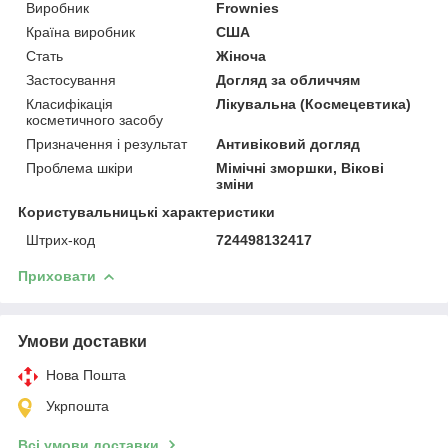
Виробник
Frownies
Країна виробник
США
Стать
Жіноча
Застосування
Догляд за обличчям
Класифікація
Лікувальна (Космецевтика)
косметичного засобу
Призначення і результат
Антивіковий догляд
Проблема шкіри
Мімічні зморшки, Вікові
зміни
Користувальницькі характеристики
Штрих-код
724498132417
Приховати
Умови доставки
Нова Пошта
Укрпошта
Всі умови доставки