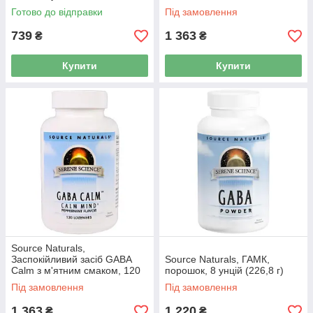
Готово до відправки
Під замовлення
739
1 363
₴
₴
Купити
Купити
Source Naturals,
Заспокійливий засіб GABA
Source Naturals, ГАМК,
Calm з м'ятним смаком, 120
порошок, 8 унцій (226,8 г)
пастилок
Під замовлення
Під замовлення
1 363
1 220
₴
₴