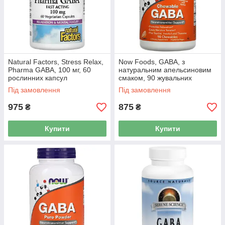
Natural Factors, Stress Relax,
Now Foods, GABA, з
Pharma GABA, 100 мг, 60
натуральним апельсиновим
рослинних капсул
смаком, 90 жувальних
таблеток
Під замовлення
Під замовлення
975
875
₴
₴
Купити
Купити