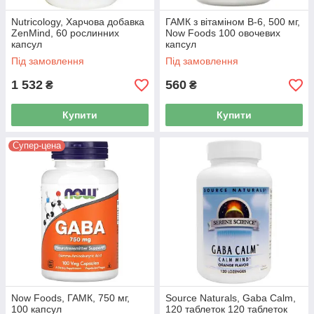
Nutricology, Харчова добавка
ГАМК з вітаміном B-6, 500 мг,
ZenMind, 60 рослинних
Now Foods 100 овочевих
капсул
капсул
Під замовлення
Під замовлення
1 532
560
₴
₴
Купити
Купити
Супер-цена
Now Foods, ГАМК, 750 мг,
Source Naturals, Gaba Calm,
100 капсул
120 таблеток 120 таблеток