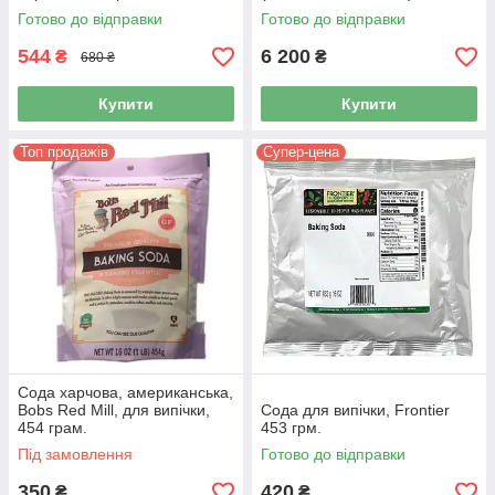
SOLVAY (Мішок 25 кг)
Готово до відправки
Готово до відправки
544
6 200
₴
₴
680 ₴
Купити
Купити
Топ продажів
Супер-цена
Сода харчова, американська,
Bobs Red Mill, для випічки,
Сода для випічки, Frontier
454 грам.
453 грм.
Під замовлення
Готово до відправки
350
420
₴
₴