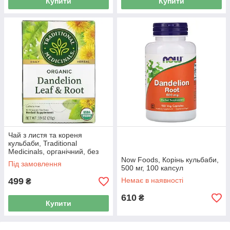
Купити
Купити
Чай з листя та кореня
кульбаби, Traditional
Medicinals, органічний, без
кофеїну, 16 пак.
Now Foods, Корінь кульбаби,
Під замовлення
500 мг, 100 капсул
499
Немає в наявності
₴
610
₴
Купити