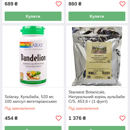
689
860
₴
₴
Купити
Купити
Starwest Botanicals,
Solaray, Кульбаба, 520 мг,
Натуральний корінь кульбаби
100 капсул вегетаріанських
C/S, 453,6 г (1 фунт)
Під замовлення
Під замовлення
454
1 376
₴
₴