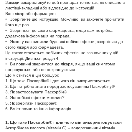
Завжди використовуйте цей препарат точно так, як описано в
листівці-вкладиші або відповідно до інструкцій
Ваш лікар або фармацевт.
• Зберігайте цю інструкцію. Можливо, ви захочете прочитати
його ще раз.
• Зверніться до свого фармацевта, якщо вам потрібна
додаткова інформація чи порада.
• Якщо у вас виникли будь-які побічні ефекти, зверніться до
свого лікаря або фармацевта.
Це також стосується побічних ефектів, не зазначених у цій
інструкції. Дивіться розділ 4.
• Ви повинні звернутися до лікаря, якщо ваші симптоми
погіршуються або не покращуються.
Що міститься в цій брошурі:
1. Що таке Паскорбін® і для чого він використовується
2. Що потрібно знати перед застосуванням Паскорбіну®
3. Як застосовувати Паскорбін®
4. Які побічні ефекти можливі?
5. Як зберігати Паскорбін®
6. Вміст пачки та інша інформація
1. Що таке Паскорбін® і для чого він використовується
Аскорбінова кислота (вітамін С) – водорозчинний вітамін.