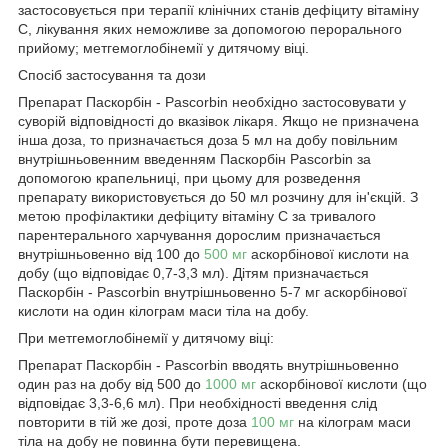
застосовується при терапії клінічних станів дефіциту вітаміну
C, лікування яких неможливе за допомогою перорального
прийому; метгемоглобінемії у дитячому віці.
Спосіб застосування та дози
Препарат Паскорбін - Pascorbin необхідно застосовувати у
суворій відповідності до вказівок лікаря. Якщо не призначена
інша доза, то призначається доза 5 мл на добу повільним
внутрішньовенним введенням Паскорбін Pascorbin за
допомогою крапельниці, при цьому для розведення
препарату використовується до 50 мл розчину для ін'єкцій. З
метою профілактики дефіциту вітаміну C за тривалого
парентерального харчування дорослим призначається
внутрішньовенно від 100 до
500 мг
аскорбінової кислоти на
добу (що відповідає 0,7-3,3 мл). Дітям призначається
Паскорбін - Pascorbin внутрішньовенно 5-7 мг аскорбінової
кислоти на один кілограм маси тіла на добу.
При метгемоглобінемії у дитячому віці:
Препарат Паскорбін - Pascorbin вводять внутрішньовенно
один раз на добу від 500 до
1000 мг
аскорбінової кислоти (що
відповідає 3,3-6,6 мл). При необхідності введення слід
повторити в тій же дозі, проте доза
100 мг
на кілограм маси
тіла на добу не повинна бути перевищена.