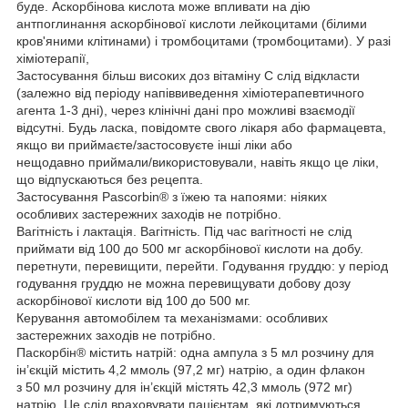
буде. Аскорбінова кислота може впливати на дію
антпоглинання аскорбінової кислоти лейкоцитами (білими
кров'яними клітинами) і тромбоцитами (тромбоцитами). У разі
хіміотерапії,
Застосування більш високих доз вітаміну С слід відкласти
(залежно від періоду напіввиведення хіміотерапевтичного
агента 1-3 дні), через клінічні дані про можливі взаємодії
відсутні. Будь ласка, повідомте свого лікаря або фармацевта,
якщо ви приймаєте/застосовуєте інші ліки або
нещодавно приймали/використовували, навіть якщо це ліки,
що відпускаються без рецепта.
Застосування Pascorbin® з їжею та напоями: ніяких
особливих застережних заходів не потрібно.
Вагітність і лактація. Вагітність. Під час вагітності не слід
приймати від 100 до 500 мг аскорбінової кислоти на добу.
перетнути, перевищити, перейти. Годування груддю: у період
годування груддю не можна перевищувати добову дозу
аскорбінової кислоти від 100 до 500 мг.
Керування автомобілем та механізмами: особливих
застережних заходів не потрібно.
Паскорбін® містить натрій: одна ампула з 5 мл розчину для
ін’єкцій містить 4,2 ммоль (97,2 мг) натрію, а один флакон
з 50 мл розчину для ін’єкцій містять 42,3 ммоль (972 мг)
натрію. Це слід враховувати пацієнтам, які дотримуються