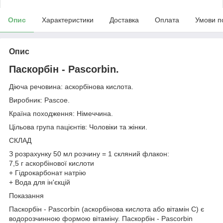
Опис
Характеристики
Доставка
Оплата
Умови п
Опис
Паскорбін - Pascorbin.
Діюча речовина: аскорбінова кислота.
Виробник: Pascoe.
Країна походження: Німеччина.
Цільова група пацієнтів: Чоловіки та жінки.
СКЛАД
З розрахунку 50 мл розчину = 1 скляний флакон:
7,5 г аскорбінової кислоти
+ Гідрокарбонат натрію
+ Вода для ін'єкцій
Показання
Паскорбін - Pascorbin (аскорбінова кислота або вітамін C) є
водорозчинною формою вітаміну. Паскорбін - Pascorbin