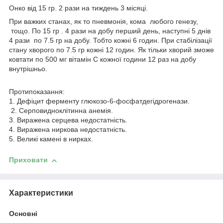
Онко від 15 гр. 2 рази на тиждень 3 місяці.
При важких станах, як то пневмонія, кома любого генезу,
тощо. По 15 гр . 4 рази на добу перший день, наступні 5 днів
4 рази по 7.5 гр на добу. Тобто кожні 6 годин. При стабілізації
стану хворого по 7.5 гр кожні 12 годин. Як тільки хворий зможе
ковтати по 500 мг вітамін С кожної години 12 раз на добу
внутрішньо.
Протипоказання:
1. Дефіцит ферменту глюкозо-6-фосфатдегідрогенази.
2. Серповидноклітинна анемія.
3. Виражена серцева недостатність.
4. Виражена ниркова недостатність.
5. Великі камені в нирках.
Приховати
Характеристики
Основні