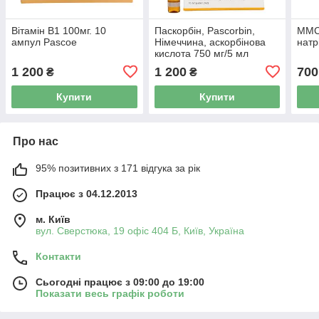
Вітамін В1 100мг. 10
Паскорбін, Pascorbin,
ММС
ампул Pascoe
Німеччина, аскорбінова
натр
кислота 750 мг/5 мл
ампули 10 шт
1 200
1 200
700
₴
₴
Купити
Купити
Про нас
95% позитивних з 171 відгука за рік
Працює з 04.12.2013
м. Київ
вул. Сверстюка, 19 офіс 404 Б, Київ, Україна
Контакти
Сьогодні працює з 09:00 до 19:00
Показати весь графік роботи