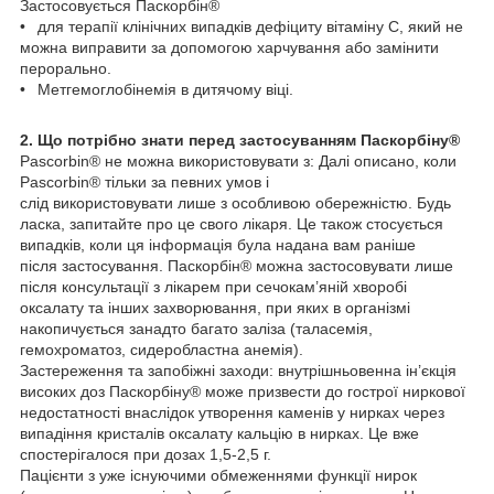
Застосовується Паскорбін®
• для терапії клінічних випадків дефіциту вітаміну С, який не
можна виправити за допомогою харчування або замінити
перорально.
• Метгемоглобінемія в дитячому віці.
2. Що потрібно знати перед застосуванням Паскорбіну®
Pascorbin® не можна використовувати з: Далі описано, коли
Pascorbin® тільки за певних умов і
слід використовувати лише з особливою обережністю. Будь
ласка, запитайте про це свого лікаря. Це також стосується
випадків, коли ця інформація була надана вам раніше
після застосування. Паскорбін® можна застосовувати лише
після консультації з лікарем при сечокам’яній хворобі
оксалату та інших захворювання, при яких в організмі
накопичується занадто багато заліза (таласемія,
гемохроматоз, сидеробластна анемія).
Застереження та запобіжні заходи: внутрішньовенна ін’єкція
високих доз Паскорбіну® може призвести до гострої ниркової
недостатності внаслідок утворення каменів у нирках через
випадіння кристалів оксалату кальцію в нирках. Це вже
спостерігалося при дозах 1,5-2,5 г.
Пацієнти з уже існуючими обмеженнями функції нирок