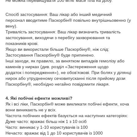
Не можна перевищувати 100 мг/кг маси тіла на добу.
Спосіб застосування: Ваш лікар або інший медичний
персонал вводитиме Паскорбін® повільно внутрішньовенно (у
вену).
Тривалість застосування: Ваш лікар визначить тривалість
застосування, виходячи з перебігу захворювання та
показників крові.
Якщо ви використали більше Паскорбіну®, ніж слід:
Застосування Паскорбіну® буде припинено.
Інші заходи, як правило, за винятком випадків гемолізу або
каменів у нирках (див. розділ «Застереження щодо
додаток і попередження»), не обов’язкові. При болях у ділянці
нирок або утрудненому сечовипусканні після прийому дози
Паскорбіну®, необхідно негайно повідомити лікаря.
4. Які побічні ефекти можливі?
Як і всі ліки, Паскорбін® може викликати побічні ефекти, хоча
вони виникають не у всіх.
Частота побічних ефектів базується на наступних категоріях:
Дуже часто: вражає більш ніж 1 з 10 осіб
Часто: виникає у 1-10 користувачів із 100
Нечасто: вражає від 1 до 10 користувачів із 1000