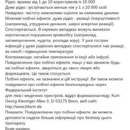
Рідко: вражає від 1 до 10 користувачів із 10 000
Дуже рідко: зустрічається менше ніж у 1 з 10 000 осіб
Невідомо: частоту неможливо оцінити за наявними даними
Можливі побічні ефекти: дуже рідко - реакції гіперчутливості
(наприклад, утруднене дихання, шкірні алергічні реакції).
Спостерігається. В окремих випадках можуть виникати
короткочасні порушення кровообігу (наприклад,
запаморочення, нудота, розлади зору). У разі гострих
інфекцій у дуже рідкісних випадках спостерігалися такі реакції,
як озноб і підвищення температури.
Контразаходи: негайне припинення ін’єкції або інфузії.
Повідомлення про побічні ефекти: якщо у вас виникли будь-
які побічні ефекти, зверніться до свого лікаря або
фармацевта. Це також стосується
Побічні ефекти, не зазначені в цій інструкції. Ви також можете
повідомити про побічні ефекти безпосередньо через
Федеральний інститут
для ліків і медичних пристроїв, відділ фармаконагляду, Kurt-
Georg-Kiesinger Allee 3, D-53175 Bonn, веб-сайт:
http://www.bfarm.de
Показати. Повідомляючи про побічні ефекти, ви можете
допомогти надати більше інформації про безпеку цього
препарату
Буде надано.