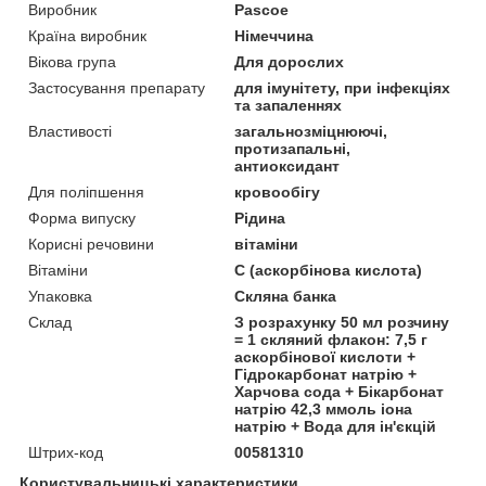
Виробник
Pascoe
Країна виробник
Німеччина
Вікова група
Для дорослих
Застосування препарату
для імунітету, при інфекціях
та запаленнях
Властивості
загальнозміцнюючі,
протизапальні,
антиоксидант
Для поліпшення
кровообігу
Форма випуску
Рідина
Корисні речовини
вітаміни
Вітаміни
С (аскорбінова кислота)
Упаковка
Скляна банка
Склад
З розрахунку 50 мл розчину
= 1 скляний флакон: 7,5 г
аскорбінової кислоти +
Гідрокарбонат натрію +
Харчова сода + Бікарбонат
натрію 42,3 ммоль іона
натрію + Вода для ін'єкцій
Штрих-код
00581310
Користувальницькі характеристики