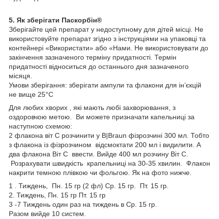
5. Як зберігати Паскорбін®
Зберігайте цей препарат у недоступному для дітей місці. Не
використовуйте препарат згідно з інструкціями на упаковці та
контейнері «Використати» або «Нами. Не використовувати до
закінчення зазначеного терміну придатності. Термін
придатності відноситься до останнього дня зазначеного
місяця.
Умови зберігання: зберігати ампули та флакони для ін’єкцій
не вище 25°C
Для любих хворих , які мають любі захворювання, з
оздоровчою метою. Ви можете призначати капельниці за
наступною схемою:
2 флакона віт С розчинити у B|Braun фізрозчині 300 мл. Тобто
з флакона із фізрозчином відсмоктати 200 мл і видилити. А
два флакона Віт С ввести. Вийде 400 мл розчину Віт С.
Розрахувати швидкість крапельниці на 30-35 хвилин. Флакон
накрити темною плівкою чи фольгою. Як на фото нижче.
1 . Тиждень, Пн. 15 гр (2 фл) Ср. 15 гр. Пт. 15 гр.
2. Тиждень, Пн. 15 гр Пт. 15 гр
3 -7 Тиждень один раз на тиждень в Ср. 15 гр.
Разом вийде 10 систем.