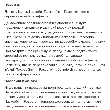
Побічні дії
Як і всі лікарські засоби, Паскорбін – Pascorbin може
спричинити побічні ефекти.
До можливих побічних ефектів відносяться: У дуже
поодиноких випадках можливий розвиток реакцій
гіперчутливості, таких як утруднення при диханні та алергічні
шкірні реакції. У деяких випадках Паскорбін - Pascorbin
викликає короткочасні порушення кровообігу, виражені такими
симптомами, як запаморочення, нудота та нечіткість зору.
При гострих інфекціях у дуже поодиноких випадках також
спостерігалися такі реакції, як озноб та підвищення
температури. При виникненні будь-яких побічних ефектів,
навіть тих, що не перераховані вище, слід негайно припинити
ін'єкції Паскорбіну — Pascorbin або інфузії та звернутися до
лікаря чи фармацевта.
Особливі вказівки
Якщо пацієнт страждає на деякі розлади, то даний препарат
Паскорбін - Pascorbin, повинен використовуватися тільки за
певних умов і з особливою обережністю, а саме: препарат
Паскорбін - Pascorbin повинен застосовуватися тільки після
консультації з лікарем за наявності оксалатного каміння в