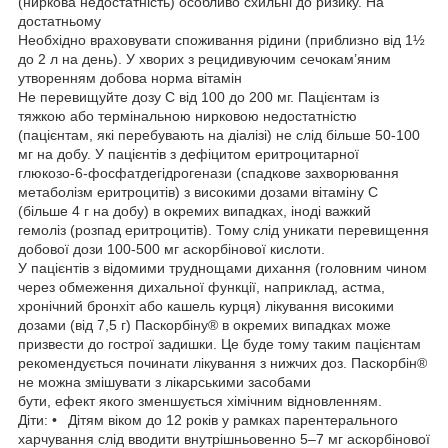
(ниркова недостатність) особливо схильні до ризику. На
достатньому
Необхідно враховувати споживання рідини (приблизно від 1½
до 2 л на день). У хворих з рецидивуючим сечокам’яним
утворенням добова норма вітамін
Не перевищуйте дозу C від 100 до 200 мг. Пацієнтам із
тяжкою або термінальною нирковою недостатністю
(пацієнтам, які перебувають на діалізі) не слід більше 50-100
мг на добу. У пацієнтів з дефіцитом еритроцитарної
глюкозо-6-фосфатдегідрогенази (спадкове захворювання
метаболізм еритроцитів) з високими дозами вітаміну С
(більше 4 г на добу) в окремих випадках, іноді важкий
гемоліз (розпад еритроцитів). Тому слід уникати перевищення
добової дози 100-500 мг аскорбінової кислоти.
У пацієнтів з відомими труднощами дихання (головним чином
через обмеження дихальної функції, наприклад, астма,
хронічний бронхіт або кашель курця) лікування високими
дозами (від 7,5 г) Паскорбіну® в окремих випадках може
призвести до гострої задишки. Це буде тому таким пацієнтам
рекомендується починати лікування з нижчих доз. Паскорбін®
не можна змішувати з лікарськими засобами
бути, ефект якого зменшується хімічним відновленням.
Діти: • Дітям віком до 12 років у рамках парентерального
харчування слід вводити внутрішньовенно 5–7 мг аскорбінової