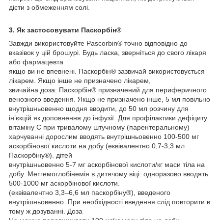
дієти з обмеженням солі.
3. Як застосовувати Паскорбін®
Завжди використовуйте Pascorbin® точно відповідно до
вказівок у цій брошурі. Будь ласка, зверніться до свого лікаря
або фармацевта
якщо ви не впевнені. Паскорбін® зазвичай використовується
лікарем. Якщо інше не призначено лікарем,
звичайна доза: Паскорбін® призначений для периферичного
венозного введення. Якщо не призначено інше, 5 мл повільно
внутрішньовенно щодня вводити, до 50 мл розчину для
ін’єкцій як доповнення до інфузії. Для профілактики дефіциту
вітаміну С при тривалому штучному (парентеральному)
харчуванні дорослим вводять внутрішньовенно 100-500 мг
аскорбінової кислоти на добу (еквівалентно 0,7-3,3 мл
Паскорбіну®). дітей
внутрішньовенно 5-7 мг аскорбінової кислоти/кг маси тіла на
добу. Метгемоглобінемія в дитячому віці: одноразово вводять
500-1000 мг аскорбінової кислоти.
(еквівалентно 3,3–6,6 мл паскорбіну®), введеного
внутрішньовенно. При необхідності введення слід повторити в
тому ж дозуванні. Доза