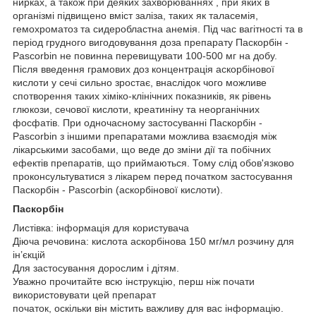
нирках, а також при деяких захворюваннях , при яких в
організмі підвищено вміст заліза, таких як таласемія,
гемохроматоз та сидеробластна анемія. Під час вагітності та в
період грудного вигодовування доза препарату Паскорбін -
Pascorbin не повинна перевищувати 100-500 мг на добу.
Після введення грамових доз концентрація аскорбінової
кислоти у сечі сильно зростає, внаслідок чого можливе
спотворення таких хіміко-клінічних показників, як рівень
глюкози, сечової кислоти, креатиніну та неорганічних
фосфатів. При одночасному застосуванні Паскорбін -
Pascorbin з іншими препаратами можлива взаємодія між
лікарськими засобами, що веде до зміни дії та побічних
ефектів препаратів, що приймаються. Тому слід обов'язково
проконсультуватися з лікарем перед початком застосування
Паскорбін - Pascorbin (аскорбінової кислоти).
Паскорбін
Листівка: інформація для користувача
Діюча речовина: кислота аскорбінова 150 мг/мл розчину для
ін’єкцій
Для застосування дорослим і дітям.
Уважно прочитайте всю інструкцію, перш ніж почати
використовувати цей препарат
початок, оскільки він містить важливу для вас інформацію.