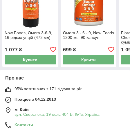
Now Foods, Омега 3-6-9,
Омега 3 - 6 - 9, Now Foods
Flor
16 рідких унцій (473 мл)
1200 мг., 90 капсул
Choi
сумі
мл)
1 077
699
1 0
₴
₴
Купити
Купити
Про нас
95% позитивних з 171 відгука за рік
Працює з 04.12.2013
м. Київ
вул. Сверстюка, 19 офіс 404 Б, Київ, Україна
Контакти