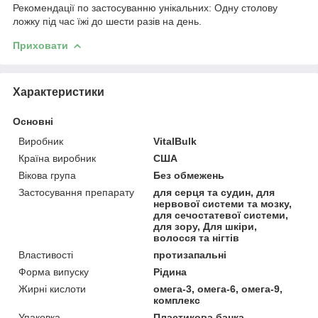
Рекомендації по застосуванню унікальних: Одну столову
ложку під час їжі до шести разів на день.
Приховати
Характеристики
Основні
Виробник
VitalBulk
Країна виробник
США
Вікова група
Без обмежень
Застосування препарату
для серця та судин, для
нервової системи та мозку,
для сечостатевої системи,
для зору, Для шкіри,
волосся та нігтів
Властивості
протизапальні
Форма випуску
Рідина
Жирні кислоти
омега-3, омега-6, омега-9,
комплекс
Упаковка
Пластикова банка