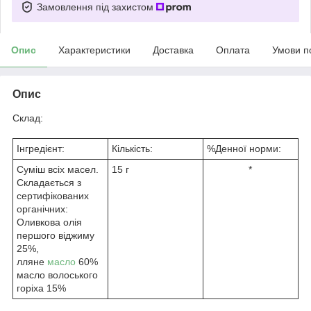
Замовлення під захистом
Опис
Характеристики
Доставка
Оплата
Умови п
Опис
Склад:
Інгредієнт:
Кількість:
%Денної норми:
Суміш всіх масел.
15 г
*
Складається з
сертифікованих
органічних:
Оливкова олія
першого віджиму
25%,
лляне
масло
60%
масло волоського
горіха 15%