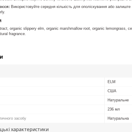
осся:
Використовуйте середня кількість для ополіскування або залиште н
ly.
и
tract, organic slippery elm, organic marshmallow root, organic lemongrass, cet
ural fragrance.
и
ELM
США
Натуральне
236 мл
тичного засобу
Натуральна
цькі характеристики