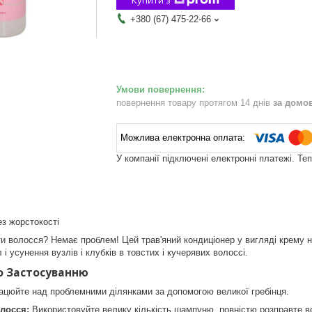
+380 (67) 475-22-66
повернення товару протягом 14 днів
за домо
У компанії підключені електронні платежі. Те
з жорстокості
и волосся? Немає проблем! Цей трав'яний кондиціонер у вигляді крему 
і усунення вузлів і клубків в товстих і кучерявих волоссі.
о Застосуванню
рацюйте над проблемними ділянками за допомогою великої гребінця.
лосся:
Використовуйте велику кількість шампуню, повністю розправте во