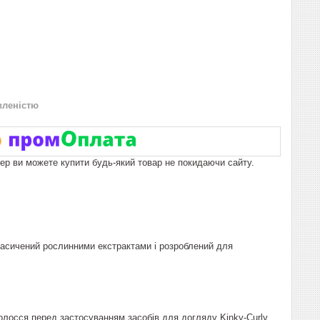
вленістю
пер ви можете купити будь-який товар не покидаючи сайту.
насичений рослинними екстрактами і розроблений для
лосся перед застосуванням засобів для догляду Kinky-Curly.