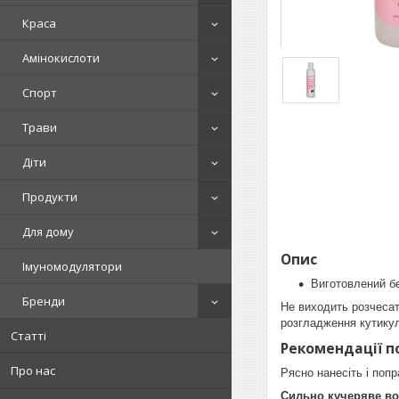
Краса
Амінокислоти
Спорт
Трави
Діти
Продукти
Для дому
Опис
Імуномодулятори
Виготовлений бе
Бренди
Не виходить розчесат
розгладження кутикул 
Статті
Рекомендації п
Про нас
Рясно нанесіть і поп
Сильно кучеряве во