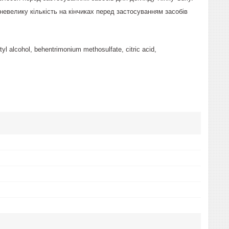
евелику кількість на кінчиках перед застосуванням засобів
yl alcohol, behentrimonium methosulfate, citric acid,