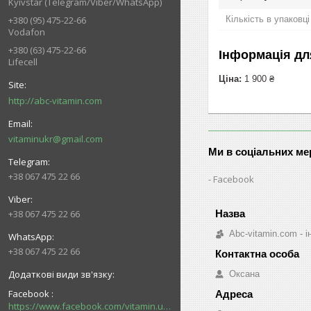
Kyivstar (Telegram/Viber/WhatsApp)
Кількість в упаковці
+380 (95) 475-22-66
Vodafon
+380 (63) 475-22-66
Інформація дл
Lifecell
Ціна:
1 900 ₴
http://abc-vitamin.com
vitaminukr@gmail.com
Ми в соціальних м
+38 067 475 22 66
Facebook
+38 067 475 22 66
Abc-vitamin.com - 
+38 067 475 22 66
Оксана
Facebook
https://www.facebook.com/vitamin.ukr/