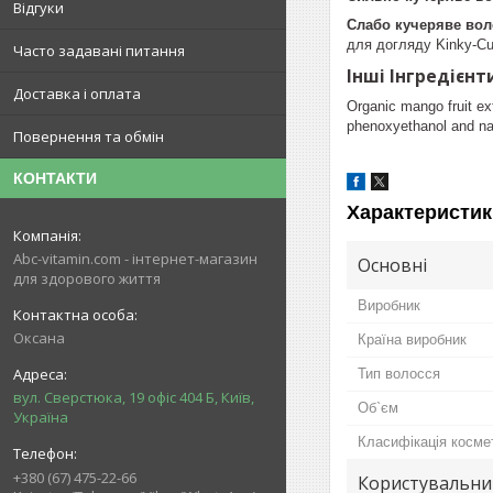
Відгуки
Слабо кучеряве вол
для догляду Kinky-Cur
Часто задавані питання
Інші Інгредієнт
Доставка і оплата
Organic mango fruit ex
phenoxyethanol and nat
Повернення та обмін
КОНТАКТИ
Характеристик
Abc-vitamin.com - інтернет-магазин
Основні
для здорового життя
Виробник
Оксана
Країна виробник
Тип волосся
вул. Сверстюка, 19 офіс 404 Б, Київ,
Об`єм
Україна
Класифікація косме
+380 (67) 475-22-66
Користувальни