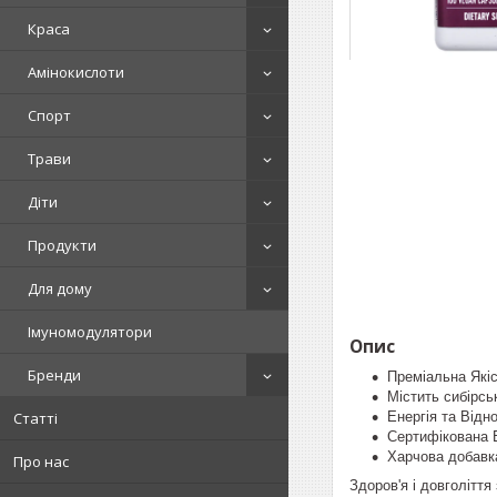
Краса
Амінокислоти
Спорт
Трави
Діти
Продукти
Для дому
Імуномодулятори
Опис
Бренди
Преміальна Які
Містить сибірсь
Енергія та Відн
Статті
Сертифікована 
Харчова добавк
Про нас
Здоров'я і довголітт