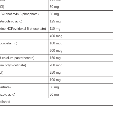
Cl)
50 mg
 B2/riboflavin 5-phosphate)
50 mg
/nicotinic acid)
125 mg
xine HCl/pyridoxal 5-phosphate)
110 mg
400 mcg
ocobalamin)
100 mcg
300 mcg
d-calcium pantothenate)
150 mg
m polynicotinate)
200 mcg
ot)
250 mg
100 mg
artrate)
50 mg
zoic acid)
50 mg
blished.