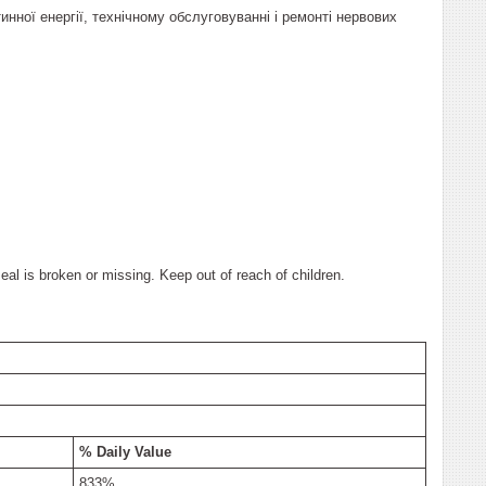
тинної енергії, технічному обслуговуванні і ремонті нервових
eal is broken or missing. Keep out of reach of children.
% Daily Value
833%