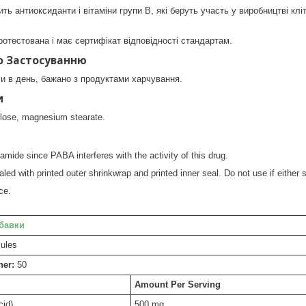
ить антиоксиданти і вітаміни групи В, які беруть участь у виробництві клі
отестована і має сертифікат відповідності стандартам.
о Застосуванню
и в день, бажано з продуктами харчування.
и
lulose, magnesium stearate.
amide since PABA interferes with the activity of this drug.
ed with printed outer shrinkwrap and printed inner seal. Do not use if either s
ce.
бавки
ules
ner:
50
Amount Per Serving
cid)
500 mg