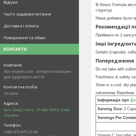
Відгуки
B-Stress Formula міст
структур.
Часто задавані питання
Наша добавка була пр
Доставка і оплата
Рекомендації п
Приймати по 2 капсул
Повернення та обмін
Інші Інгредієнт
КОНТАКТИ
Gelatin (capsule), cel
Попередження
Do not take with sulfon
Abc-vitamin.com - інтернет-магазин
для здорового життя
Freshness & safety seal
Store in a cool, dry pla
naturesway Виробник
Оксана
Інформація про
До
Serving Size:
2 Caps
вул. Сверстюка, 19 офіс 404 Б, Київ,
Україна
Servings Per Contai
+380 (67) 475-22-66
Vitamin C (ascorbic a