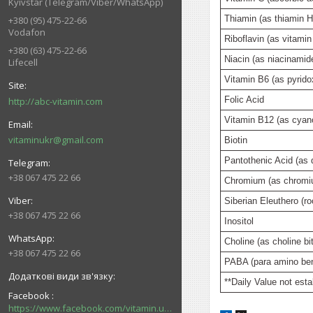
Kyivstar (Telegram/Viber/WhatsApp)
Thiamin (as thiamin H
+380 (95) 475-22-66
Vodafon
Riboflavin (as vitamin
+380 (63) 475-22-66
Niacin (as niacinamide
Lifecell
Vitamin B6 (as pyrido
Folic Acid
http://abc-vitamin.com
Vitamin B12 (as cyan
vitaminukr@gmail.com
Biotin
Pantothenic Acid (as 
+38 067 475 22 66
Chromium (as chromiu
Siberian Eleuthero (ro
+38 067 475 22 66
Inositol
Choline (as choline bit
+38 067 475 22 66
PABA (para amino ben
**Daily Value not esta
Facebook
https://www.facebook.com/vitamin.ukr/