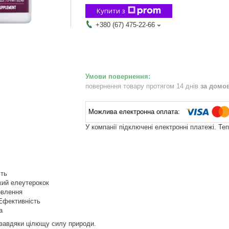
Купити з
+380 (67) 475-22-66
повернення товару протягом 14 днів
за домо
У компанії підключені електронні платежі. Те
сть
кий елеутерокок
овлення
Ефективність
а
я завдяки цілющу силу природи.