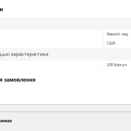
и
Nature's way
США
цькі характеристики
100 Капсул
я замовлення
ережах