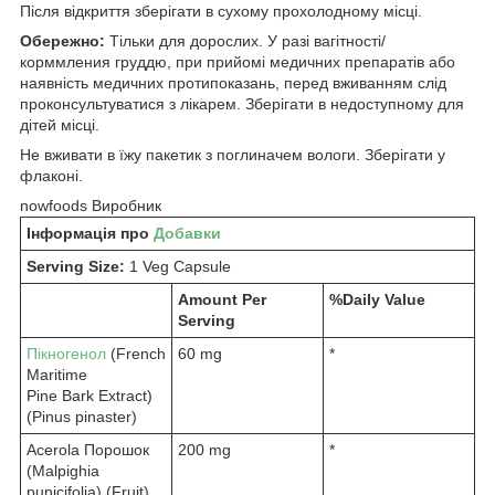
Після відкриття зберігати в сухому прохолодному місці.
Обережно:
Тільки для дорослих. У разі вагітності/
корммления груддю, при прийомі медичних препаратів або
наявність медичних протипоказань, перед вживанням слід
проконсультуватися з лікарем. Зберігати в недоступному для
дітей місці.
Не вживати в їжу пакетик з поглиначем вологи. Зберігати у
флаконі.
nowfoods Виробник
Інформація про
Добавки
Serving Size:
1 Veg Capsule
Amount Per
%Daily Value
Serving
Пікногенол
(French
60 mg
*
Maritime
Pine Bark Extract)
(Pinus pinaster)
Acerola Порошок
200 mg
*
(Malpighia
punicifolia) (Fruit)