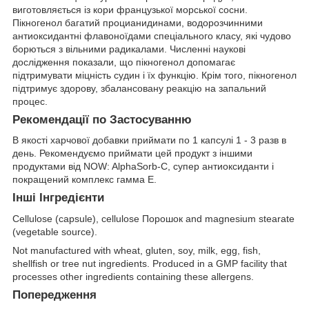
виготовляється із кори французької морської сосни.
Пікногенол багатий процианидинами, водорозчинними
антиоксидантні флавоноїдами спеціального класу, які чудово
борються з вільними радикалами. Численні наукові
дослідження показали, що пікногенол допомагає
підтримувати міцність судин і їх функцію. Крім того, пікногенол
підтримує здорову, збалансовану реакцію на запальний
процес.
Рекомендації по Застосуванню
В якості харчової добавки приймати по 1 капсулі 1 - 3 разв в
день. Рекомендуємо приймати цей продукт з іншими
продуктами від NOW: AlphaSorb-C, супер антиоксиданти і
покращений комплекс гамма E.
Інші Інгредієнти
Cellulose (capsule), cellulose Порошок and magnesium stearate
(vegetable source).
Not manufactured with wheat, gluten, soy, milk, egg, fish,
shellfish or tree nut ingredients. Produced in a GMP facility that
processes other ingredients containing these allergens.
Попередження