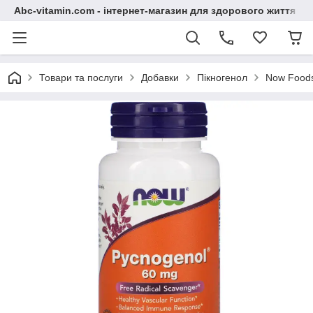
Abc-vitamin.com - інтернет-магазин для здорового життя
Товари та послуги
Добавки
Пікногенол
Now Foods