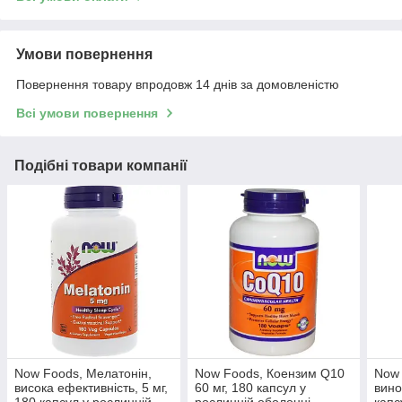
Умови повернення
Повернення товару впродовж 14 днів за домовленістю
Всі умови повернення
Подібні товари компанії
Now Foods, Мелатонін,
Now Foods, Коензим Q10
Now 
висока ефективність, 5 мг,
60 мг, 180 капсул у
вино
180 капсул у рослинній
рослинній оболонці
капс