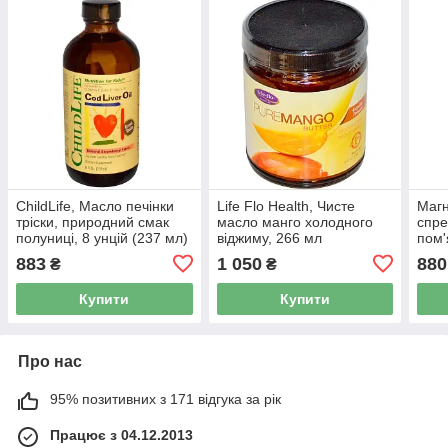
ChildLife, Масло печінки
Life Flo Health, Чисте
Магн
тріски, природний смак
масло манго холодного
спре
полуниці, 8 унцій (237 мл)
віджиму, 266 мл
пом'
Heal
883
1 050
880
₴
₴
Купити
Купити
Про нас
95% позитивних з 171 відгука за рік
Працює з 04.12.2013