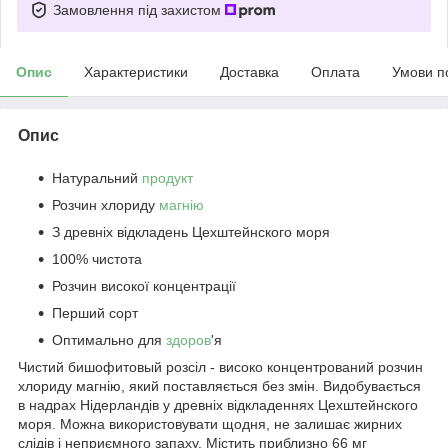
Замовлення під захистом
Опис
Характеристики
Доставка
Оплата
Умови п
Опис
Натуральний
продукт
Розчин хлориду
магнію
З древніх відкладень Цехштейнского моря
100% чистота
Розчин високої концентрації
Перший сорт
Оптимально для
здоров
'я
Чистий бишофитовый розсіл - високо концентрований розчин
хлориду магнію, який поставляється без змін. Видобувається
в надрах Нідерландів у древніх відкладеннях Цехштейнского
моря. Можна використовувати щодня, не залишає жирних
слідів і неприємного запаху. Містить приблизно 66 мг