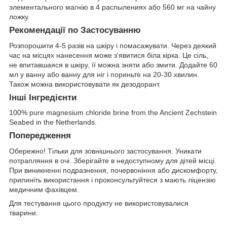
элементального магнію в 4 распылениях або 560 мг на чайну
ложку.
Рекомендації по Застосуванню
Розпорошити 4-5 разів на шкіру і помасажувати. Через деякий
час на місцях нанесення може з'явитися біла кірка. Це сіль,
не впитавшаяся в шкіру, її можна зняти або змити. Додайте 60
мл у ванну або ванну для ніг і пориньте на 20-30 хвилин.
Також можна використовувати як дезодорант.
Інші Інгредієнти
100% pure magnesium chloride brine from the Ancient Zechstein
Seabed in the Netherlands.
Попередження
Обережно! Тільки для зовнішнього застосування. Уникати
потрапляння в очі. Зберігайте в недоступному для дітей місці.
При виникненні подразнення, почервоніння або дискомфорту,
припиніть використання і проконсультуйтеся з мають ліцензію
медичним фахівцем.
Для тестування цього продукту не використовувалися
тварини.