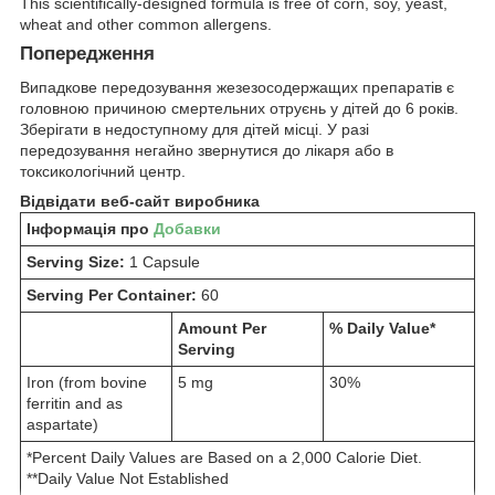
This scientifically-designed formula is free of corn, soy, yeast,
wheat and other common allergens.
Попередження
Випадкове передозування жезезосодержащих препаратів є
головною причиною смертельних отруєнь у дітей до 6 років.
Зберігати в недоступному для дітей місці. У разі
передозування негайно звернутися до лікаря або в
токсикологічний центр.
Відвідати веб-сайт виробника
Інформація про
Добавки
Serving Size:
1 Capsule
Serving Per Container:
60
Amount Per
% Daily Value*
Serving
Iron (from bovine
5 mg
30%
ferritin and as
aspartate)
*Percent Daily Values are Based on a 2,000 Calorie Diet.
**Daily Value Not Established