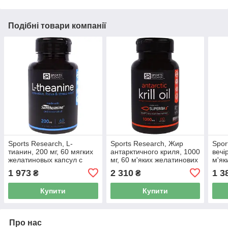
Подібні товари компанії
Sports Research, L-
Sports Research, Жир
Spor
тианин, 200 мг, 60 мягких
антарктичного криля, 1000
вечі
желатиновых капсул с
мг, 60 м'яких желатинових
м'як
жидкостью
капсул з рідиною
капс
1 973
2 310
1 3
₴
₴
Купити
Купити
Про нас