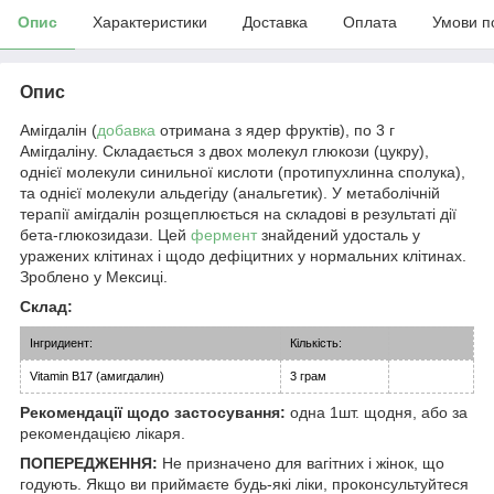
Опис
Характеристики
Доставка
Оплата
Умови п
Опис
Амігдалін (
добавка
отримана з ядер фруктів), по 3 г
Амігдаліну. Складається з двох молекул глюкози (цукру),
однієї молекули синильної кислоти (протипухлинна сполука),
та однієї молекули альдегіду (анальгетик). У метаболічній
терапії амігдалін розщеплюється на складові в результаті дії
бета-глюкозидази. Цей
фермент
знайдений удосталь у
уражених клітинах і щодо дефіцитних у нормальних клітинах.
Зроблено у Мексиці.
Склад:
Інгридиент:
Кількість:
Vitamin B17 (амигдалин)
3 грам
Рекомендації щодо застосування:
одна 1шт. щодня, або за
рекомендацією лікаря.
ПОПЕРЕДЖЕННЯ:
Не призначено для вагітних і жінок, що
годують. Якщо ви приймаєте будь-які ліки, проконсультуйтеся