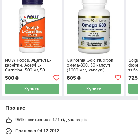
NOW Foods, Ацетил L-
California Gold Nutrition,
Solg
карнітин, Acetyl L-
омега-800, 30 капсул
форм
Carnitine, 500 мг, 50
(1000 мг у капсулі)
табл
капсул
500
605
725
₴
₴
Купити
Купити
Про нас
95% позитивних з 171 відгука за рік
Працює з 04.12.2013