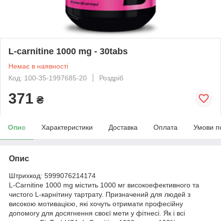
L-carnitine 1000 mg - 30tabs
Немає в наявності
Код: 100-35-1997685-20
Роздріб
371
₴
Опис
Характеристики
Доставка
Оплата
Умови п
Опис
Штрихкод: 5999076214174
L-Carnitine 1000 mg містить 1000 мг високоефективного та
чистого L-карнітину тартрату. Призначений для людей з
високою мотивацією, які хочуть отримати професійну
допомогу для досягнення своєї мети у фітнесі. Як і всі