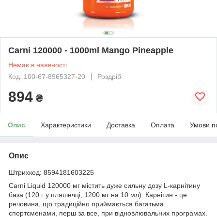
Carni 120000 - 1000ml Mango Pineapple
Немає в наявності
Код: 100-67-8965327-20
Роздріб
894
₴
Опис
Характеристики
Доставка
Оплата
Умови п
Опис
Штрихкод: 8594181603225
Carni Liquid 120000 мг містить дуже сильну дозу L-карнітину
база (120 г у пляшечці, 1200 мг на 10 мл). Карнітин - це
речовина, що традиційно приймається багатьма
спортсменами, перш за все, при відновлювальних програмах.