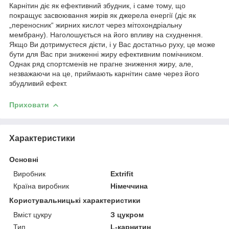
Карнітин діє як ефективний збудник, і саме тому, що
покращує засвоювання жирів як джерела енергії (діє як
„переносник“ жирних кислот через мітохондріальну
мембрану). Наголошується на його впливу на схуднення.
Якщо Ви дотримуєтеся дієти, і у Вас достатньо руху, це може
бути для Вас при зниженні жиру ефективним помічником.
Однак ряд спортсменів не прагне зниження жиру, але,
незважаючи на це, приймають карнітин саме через його
збудливий ефект.
Приховати
Характеристики
Основні
Виробник
Extrifit
Країна виробник
Німеччина
Користувальницькі характеристики
Вміст цукру
З цукром
Тип
L-карнитин