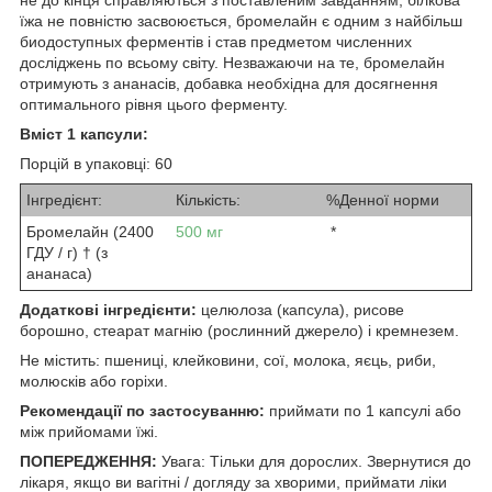
їжа не повністю засвоюється, бромелайн є одним з найбільш
биодоступных ферментів і став предметом численних
досліджень по всьому світу. Незважаючи на те, бромелайн
отримують з ананасів, добавка необхідна для досягнення
оптимального рівня цього ферменту.
Вміст 1 капсули:
Порцій в упаковці: 60
Інгредієнт:
Кількість:
%Денної норми
Бромелайн (2400
500 мг
*
ГДУ / г) † (з
ананаса)
Додаткові інгредієнти:
целюлоза (капсула), рисове
борошно, стеарат магнію (рослинний джерело) і кремнезем.
Не містить: пшениці, клейковини, сої, молока, яєць, риби,
молюсків або горіхи.
Рекомендації по застосуванню:
приймати по 1 капсулі або
між прийомами їжі.
ПОПЕРЕДЖЕННЯ:
Увага: Тільки для дорослих.
Звернутися до
лікаря, якщо ви вагітні / догляду за хворими, приймати ліки