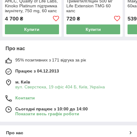
AHCC, Quality of Life Labs,
Триметилгліцин 500 мг
Маку
Kinoko Platinum підтримка
Life Extension TMG 60
60ка
імунітету, 750 mg, 60 капс
капс
4 700
720
539
₴
₴
Купити
Купити
Про нас
95% позитивних з 171 відгука за рік
Працює з 04.12.2013
м. Київ
вул. Сверстюка, 19 офіс 404 Б, Київ, Україна
Контакти
Сьогодні працює з 10:00 до 14:00
Показати весь графік роботи
Про нас