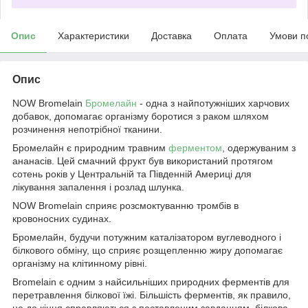
Опис
Характеристики
Доставка
Оплата
Умови п
Опис
NOW Bromelain
Бромелайн
- одна з найпотужніших харчових
добавок, допомагає організму боротися з раком шляхом
розчинення непотрібної тканини.
Бромелайн є природним травним
ферментом
, одержуваним з
ананасів. Цей смачний фрукт був використаний протягом
сотень років у Центральній та Південній Америці для
лікування запалення і розлад шлунка.
NOW Bromelain сприяє розсмоктуванню тромбів в
кровоносних судинах.
Бромелайн, будучи потужним каталізатором вуглеводного і
білкового обміну, що сприяє розщепленню жиру допомагає
організму на клітинному рівні.
Bromelain є одним з найсильніших природних ферментів для
перетравлення білкової їжі. Більшість ферментів, як правило,
не до кінця справляються з поставленим завданням, білкова