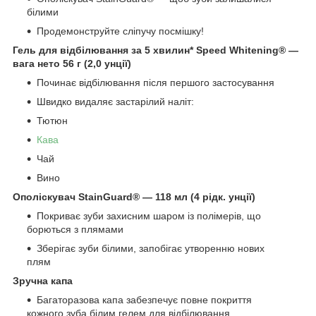
білими
Продемонструйте сліпучу посмішку!
Гель для відбілювання за 5 хвилин* Speed Whitening® —
вага нето 56 г (2,0 унції)
Починає відбілювання після першого застосування
Швидко видаляє застарілий наліт:
Тютюн
Кава
Чай
Вино
Ополіскувач StainGuard® — 118 мл (4 рідк. унції)
Покриває зуби захисним шаром із полімерів, що
борються з плямами
Зберігає зуби білими, запобігає утворенню нових
плям
Зручна капа
Багаторазова капа забезпечує повне покриття
кожного зуба білим гелем для відбілювання