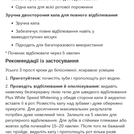
Одна капа для всієї ротової порожнини
Зручна двостороння капа для повного відбілювання
Зручна капа
Забезпечує повне відбілювання навіть у
важкодоступних місцях
Підходить для багаторазового використання
* Починає відбілювати через 5 хвилин
Рекомендації із застосування
Усього 3 прості кроки до білосніжної, яскравою усмішки
1.
Приготуйтеся:
почистіть зуби і прополощіть рот водою.
2.
Проведіть відбілювання й ополіскування:
видавіть
невелику безперервну лінію гелю для швидкого відбілювання
Plus White Speed Whitening у обидві сторони капи й акуратно
вставте її в рот. Розмістіть капу над зубами і дуже обережно
прикусите. Для досягнення максимальних результатів
потрібен дуже невеликий тиск. Залиште на 5 хвилин для
регулярного відбілювання. Для зубів зі стійкими плямами або
жовтих зубів почекайте 15–20 хвилин. Після того як бажаний
час пройде, видаліть капу і прополощіть рот кілька разів