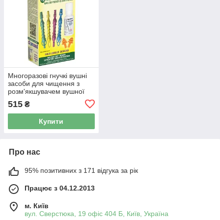
Многоразові гнучкі вушні
засоби для чищення з
розм'якшувачем вушної
сірки та берушами
515
₴
NeilMed Wax Out Plus Ear
Купити
Про нас
95% позитивних з 171 відгука за рік
Працює з 04.12.2013
м. Київ
вул. Сверстюка, 19 офіс 404 Б, Київ, Україна