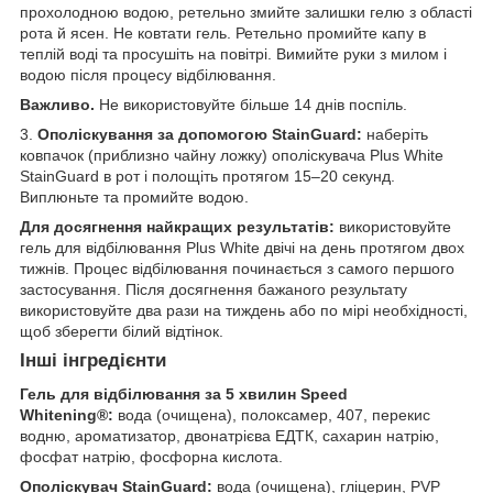
прохолодною водою, ретельно змийте залишки гелю з області
рота й ясен. Не ковтати гель. Ретельно промийте капу в
теплій воді та просушіть на повітрі. Вимийте руки з милом і
водою після процесу відбілювання.
Важливо.
Не використовуйте більше 14 днів поспіль.
3.
Ополіскування за допомогою StainGuard:
наберіть
ковпачок (приблизно чайну ложку) ополіскувача Plus White
StainGuard в рот і полощіть протягом 15–20 секунд.
Виплюньте та промийте водою.
Для досягнення найкращих результатів:
використовуйте
гель для відбілювання Plus White двічі на день протягом двох
тижнів. Процес відбілювання починається з самого першого
застосування. Після досягнення бажаного результату
використовуйте два рази на тиждень або по мірі необхідності,
щоб зберегти білий відтінок.
Інші інгредієнти
Гель для відбілювання за 5 хвилин Speed
Whitening®:
вода (очищена), полоксамер, 407, перекис
водню, ароматизатор, двонатрієва ЕДТК, сахарин натрію,
фосфат натрію, фосфорна кислота.
Ополіскувач StainGuard:
вода (очищена), гліцерин, PVP