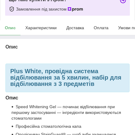
Замовлення під захистом
Опис
Характеристики
Доставка
Оплата
Умови п
Опис
Plus White, провідна система
відбілювання за 5 хвилин, набір для
відбілювання з 3 предметів
Опис
Speed Whitening Gel — починає відбілювання при
першому застосуванні — інгредієнти використовуються
стоматологами
Професійна стоматологічна капа
Ополіскувач StainGuard® — щоб зуби залишалися