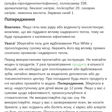
(альфа-піролідинопентіофенон), полоксамер 338,
ароматизатор, бензоат натрію, полісорбат 20, сахарин
натрію, лимонна кислота, барвник синій 1.
Попередження
Важливо.
Якщо гель має рідку або водянисту консистенцію,
можливо, що він піддався впливу надмірного тепла, тому не
буде працювати з належною ефективністю.
Увага!
Зберігайте гель для відбілювання Plus White у
прохолодному сухому місці, бережіть його від впливу прямих
сонячних променів і надмірного тепла.
Перед використанням прочитайте цю інструкцію. Не ковтайте
жоден із продуктів. У разі проковтування
продукту
в кількості
більшій, ніж необхідно для ополіскування або відбілювання
зубів, негайно зверніться за медичною допомогою або до
токсикологічного центру. При попаданні будь-якого продукту в
очі негайно промийте їх водою.
Попередження.
Зберігати в
місці, недоступному для дітей віком до 12 років. Якщо у вас є
сумніви щодо ефективності, проконсультуйтеся зі
стоматологом. Не використовуйте під час сну. Не
використовуйте, якщо у вас є захворювання ясен, ви носите
брекети, у вас осідають або болять ясна, є карієс або алергія
на будь-які інгредієнти. Проконсультуйтеся зі стоматологом.