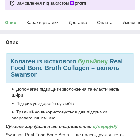
Замовлення під захистом
Опис
Характеристики
Доставка
Оплата
Умови п
Опис
Колаген із кісткового
бульйону
Real
Food Bone Broth Collagen – ваниль
Swanson
Допомагає підвищити зволоження та еластичність
шкіри
Підтримує здоров'я суглобів
Традиційно використовується для підтримки
здорового кишечника
Сучасне харчування від старовинного
суперфуду
Swanson Real Food Bone Broth — це палео-дружня, кето-