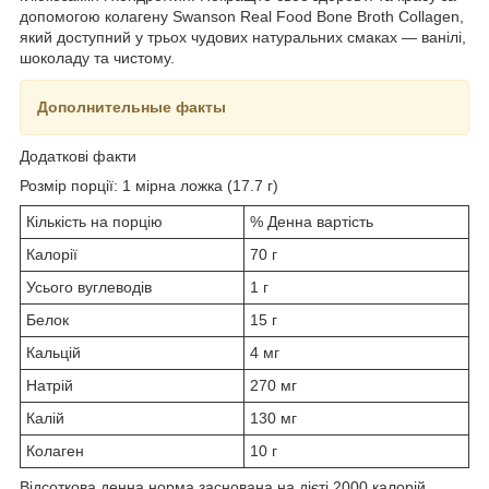
допомогою колагену Swanson Real Food Bone Broth Collagen,
який доступний у трьох чудових натуральних смаках — ванілі,
шоколаду та чистому.
Дополнительные факты
Додаткові факти
Розмір порції: 1 мірна ложка (17.7 г)
Кількість на порцію
% Денна вартість
Калорії
70 г
Усього вуглеводів
1 г
Белок
15 г
Кальцій
4 мг
Натрій
270 мг
Калій
130 мг
Колаген
10 г
Відсоткова денна норма заснована на дієті 2000 калорій.