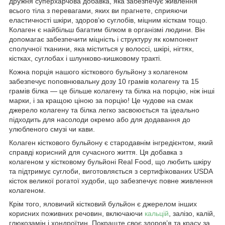
дружня суперхарчова добавка, яка забезпечує живлення
всього тіла з перевагами, яких ви прагнете, сприяючи
еластичності шкіри, здоров’ю суглобів, міцним кісткам тощо.
Колаген є найбільш багатим білком в організмі людини. Він
допомагає забезпечити міцність і структуру як компонент
сполучної тканини, яка міститься у волоссі, шкірі, нігтях,
кістках, суглобах і шлунково-кишковому тракті.
Кожна порція нашого кісткового бульйону з колагеном
забезпечує поповнювальну дозу 10 грамів колагену та 15
грамів білка — це більше колагену та білка на порцію, ніж інші
марки, і за кращою ціною за порцію! Це чудове на смак
джерело колагену та білка легко засвоюється та ідеально
підходить для насолоди окремо або для додавання до
улюбленого смузі чи кави.
Колаген кісткового бульйону є стародавнім інгредієнтом, який
справді корисний для сучасного життя. Ця добавка з
колагеном у кістковому бульйоні Real Food, що любить шкіру
та підтримує суглоби, виготовляється з сертифікованих USDA
кісток великої рогатої худоби, що забезпечує повне живлення
колагеном.
Крім того, яловичий кістковий бульйон є джерелом інших
корисних поживних речовин, включаючи
кальцій
, залізо, калій,
глюкозамін і хондроїтин. Покращте своє здоров’я та красу за