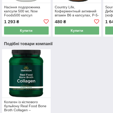
Насіння подорожника
Country Life,
Sour
капсули 500 мг, Now
Коферментный активний
Диб
Foods500 капсул
вітамін B6 в капсулах, P-5-
(ко
P/PAK, 30 капсул
В12)
1 293
480
1 6
₴
₴
Купити
Купити
Подібні товари компанії
Колаген із кісткового
бульйону Real Food Bone
Broth Collagen –