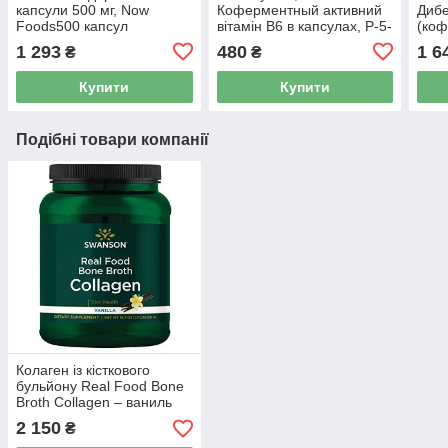
капсули 500 мг, Now
Коферментный активний
Диб
Foods500 капсул
вітамін B6 в капсулах, P-5-
(ко
P/PAK, 30 капсул
В12)
1 293
480
1 6
₴
₴
Купити
Купити
Подібні товари компанії
Колаген із кісткового
бульйону Real Food Bone
Broth Collagen – ваниль
Swanson
2 150
₴