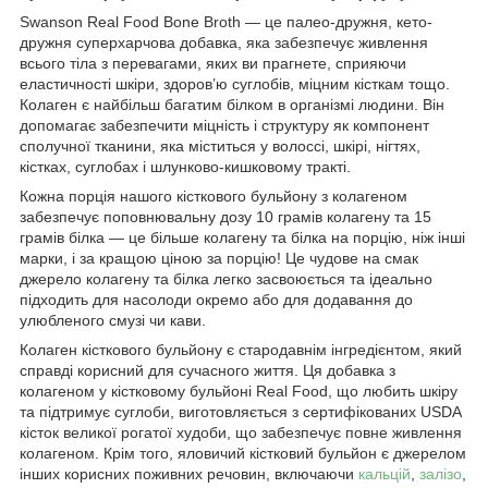
Swanson Real Food Bone Broth — це палео-дружня, кето-
дружня суперхарчова добавка, яка забезпечує живлення
всього тіла з перевагами, яких ви прагнете, сприяючи
еластичності шкіри, здоров’ю суглобів, міцним кісткам тощо.
Колаген є найбільш багатим білком в організмі людини. Він
допомагає забезпечити міцність і структуру як компонент
сполучної тканини, яка міститься у волоссі, шкірі, нігтях,
кістках, суглобах і шлунково-кишковому тракті.
Кожна порція нашого кісткового бульйону з колагеном
забезпечує поповнювальну дозу 10 грамів колагену та 15
грамів білка — це більше колагену та білка на порцію, ніж інші
марки, і за кращою ціною за порцію! Це чудове на смак
джерело колагену та білка легко засвоюється та ідеально
підходить для насолоди окремо або для додавання до
улюбленого смузі чи кави.
Колаген кісткового бульйону є стародавнім інгредієнтом, який
справді корисний для сучасного життя. Ця добавка з
колагеном у кістковому бульйоні Real Food, що любить шкіру
та підтримує суглоби, виготовляється з сертифікованих USDA
кісток великої рогатої худоби, що забезпечує повне живлення
колагеном. Крім того, яловичий кістковий бульйон є джерелом
інших корисних поживних речовин, включаючи
кальцій
,
залізо
,