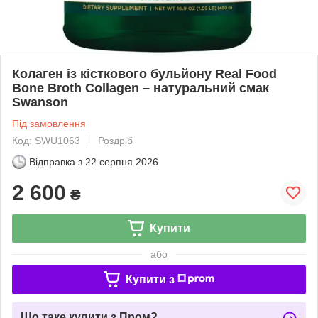
Колаген із кісткового бульйону Real Food
Bone Broth Collagen – натуральний смак
Swanson
Під замовлення
Код: SWU1063
Роздріб
Відправка з
22 серпня 2026
2 600
₴
Купити
або
Купити з
Що таке купити з Пром?