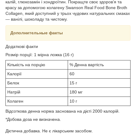
калій, глюкозамін і хондроїтин. Покращте своє здоров’я та
красу за допомогою колагену Swanson Real Food Bone Broth
Collagen, який доступний у трьох чудових натуральних смаках
— ванілі, шоколаду та чистому.
Дополнительные факты
Додаткові факти
Розмір порції: 1 мірна ложка (16 г)
Кількість на порцію
% Денна вартість
Калорії
60
Белок
15 г
Натрій
180 мг
Колаген
10 г
Відсоткова денна норма заснована на дієті 2000 калорій.
*Добова доза не визначена.
Дієтична добавка. Не є лікарським засобом.