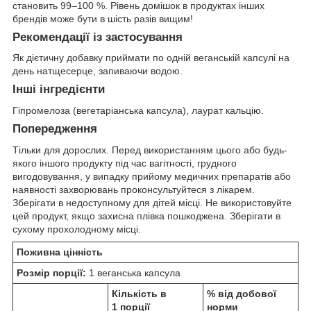
становить 99–100 %. Рівень домішок в продуктах інших
брендів може бути в шість разів вищим!
Рекомендації із застосування
Як дієтичну добавку приймати по одній веганській капсулі на
день натщесерце, запиваючи водою.
Інші інгредієнти
Гіпромелоза (вегетаріанська капсула), лаурат кальцію.
Попередження
Тільки для дорослих. Перед використанням цього або будь-
якого іншого продукту під час вагітності, грудного
вигодовування, у випадку прийому медичних препаратів або
наявності захворювань проконсультуйтеся з лікарем.
Зберігати в недоступному для дітей місці. Не використовуйте
цей продукт, якщо захисна плівка пошкоджена. Зберігати в
сухому прохолодному місці.
Поживна цінність
Розмір порції:
1 веганська капсула
Кількість в
% від добової
1 порції
норми