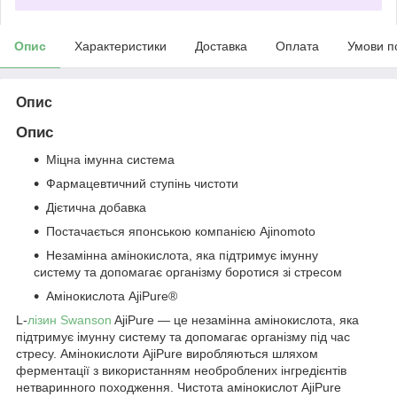
Опис
Характеристики
Доставка
Оплата
Умови п
Опис
Опис
Міцна імунна система
Фармацевтичний ступінь чистоти
Дієтична добавка
Постачається японською компанією Ajinomoto
Незамінна амінокислота, яка підтримує імунну
систему та допомагає організму боротися зі стресом
Амінокислота AjiPure®
L-
лізин
Swanson
AjiPure — це незамінна амінокислота, яка
підтримує імунну систему та допомагає організму під час
стресу. Амінокислоти AjiPure виробляються шляхом
ферментації з використанням необроблених інгредієнтів
нетваринного походження. Чистота амінокислот AjiPure