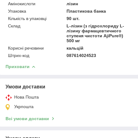
Амінокислоти
лізин
Упаковка
Пластикова банка
Кількість в упаковці
90 шт.
Склад
L-лізин (з гідрохлориду L-
лізину фармацевтичного
ступеня чистоти AjiPure®)
500 мг
Корисні речовини
кальцій
Штрих-код
087614024523
Приховати
Умови доставки
Нова Пошта
Укрпошта
Всі умови доставки