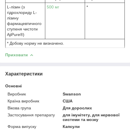
L-лізин (з
500 мг
*
гідрохлориду L-
лізину
фармацевтичного
ступеня чистоти
AjiPure®)
* Добову норму не визначено.
Приховати
Характеристики
Основні
Виробник
Swanson
Країна виробник
США
Вікова група
Для дорослих
Застосування препарату
для імунітету, для нервової
системи та мозку
Форма випуску
Капсули