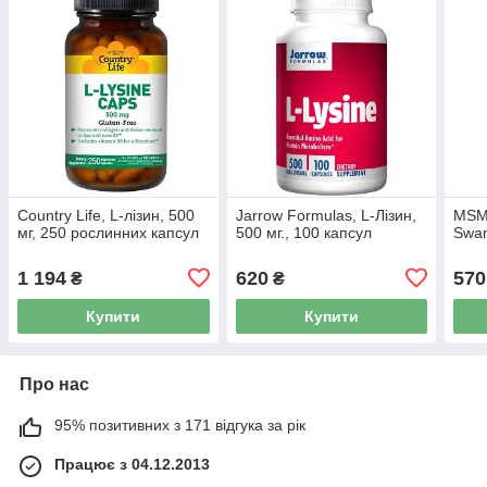
Country Life, L-лізин, 500
Jarrow Formulas, L-Лізин,
MSM,
мг, 250 рослинних капсул
500 мг., 100 капсул
Swan
1 194
620
570
₴
₴
Купити
Купити
Про нас
95% позитивних з 171 відгука за рік
Працює з 04.12.2013