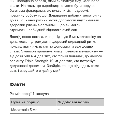
шишкоподібна залоза, який сигналізує тілу, коли пора
спати. На жаль, це виробництво може бути порушено
багатьма факторами, включаючи вік, подорожі,
позмінну роботу тощо. Додавання добавки мелатоніну
до вашої нічної рутини може допомогти підтримувати
здоровий рівень в організмі, щоб ви могли
отримати необхідний відновлюючий сон .
Дослідження показали, що від 1 до 5 мг мелатоніну на
день може підтримувати здоровий циркадний ритм,
покращувати якість сну та допомагати вам довше
спати. Swanson пропонує низку потенцій мелатоніну —
від дози 500 мкг для тих, хто тільки починає, до нашого
варіанту Triple Strength 10 мг для тих, хто потребує
додаткової допомоги. Знайдіть те
,
що підходить саме
вам
,
і вирушайте в країну мрій.
Факти
Розмір порції 1 капсула
Сума на порцію
% добової норми
Мелатонін 5 мг
*