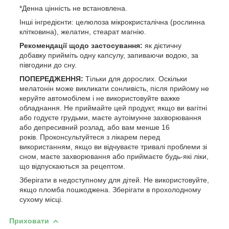
*Денна цінність не встановлена.
Інші інгредієнти: целюлоза мікрокристалічна (рослинна
клітковина), желатин, стеарат магнію.
Рекомендації щодо застосування:
як дієтичну
добавку прийміть одну капсулу, запиваючи водою, за
півгодини до сну.
ПОПЕРЕДЖЕННЯ:
Тільки для дорослих. Оскільки
мелатонін може викликати сонливість, після прийому не
керуйте автомобілем і не використовуйте важке
обладнання. Не приймайте цей продукт, якщо ви вагітні
або годуєте грудьми, маєте аутоімунне захворювання
або депресивний розлад, або вам менше 16
років. Проконсультуйтеся з лікарем перед
використанням, якщо ви відчуваєте тривалі проблеми зі
сном, маєте захворювання або приймаєте будь-які ліки,
що відпускаються за рецептом.
Зберігати в недоступному для дітей. Не використовуйте,
якщо пломба пошкоджена. Зберігати в прохолодному
сухому місці.
Приховати