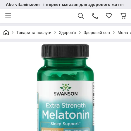
Abc-vitamin.com - інтернет-магазин для здорового життя
Товари та послуги
Здоров'я
Здоровий сон
Мелато