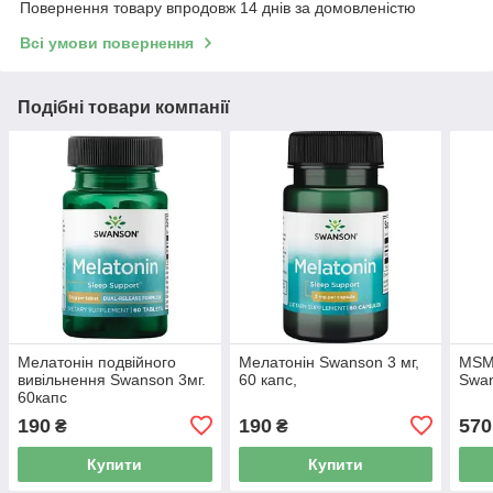
Повернення товару впродовж 14 днів за домовленістю
Всі умови повернення
Подібні товари компанії
Мелатонін подвійного
Мелатонін Swanson 3 мг,
MSM,
вивільнення Swanson 3мг.
60 капс,
Swan
60капс
190
190
570
₴
₴
Купити
Купити