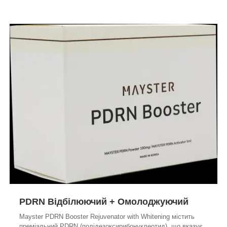
PDRN
Відбілюючий + Омолоджуючий
Mayster PDRN Booster Rejuvenator with Whitening містить
преміальний PDRN (полідезоксирибонуклеотид), що вказує