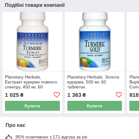
Подібні товари компанії
Planetary Herbals,
Planetary Herbals, Золота
Plan
Екстракт куркуми повного
куркума, 500 мг, 60
Bupl
спектру, 450 мг, 60
таблеток
Comp
таблеток
скла
1 025
1 363
818
₴
₴
мг, 
Купити
Купити
Про нас
95% позитивних з 171 відгука за рік