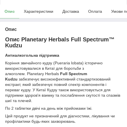
Опис
Характеристики
Доставка
Оплата
Умови п
Опис
Опис Planetary Herbals Full Spectrum™
Kudzu
Антиалкогольна підтримка
Коріння звичайного кудзу (Pueraria lobata) історично
використовувалися в Китаї для боротьби з
алкоголем. Planetary Herbals
Full Spectrum
Kudzu
забезпечує високоефективний стандартизований
екстракт, який забезпечує повний спектр компонентів і
переваг кудзу. У Китаї Кудзу також використовується для
підтримки здоров'я взимку та послаблення скутості та спазмів
шиї та плечей.
По 2 таблетки двічі на день між прийомами їжі.
Цей продукт не призначений для діагностики, лікування чи
профілактики будь-яких захворювань.