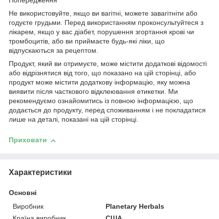
Попередження
Не використовуйте, якщо ви вагітні, можете завагітніти або
годуєте грудьми. Перед використанням проконсультуйтеся з
лікарем, якщо у вас діабет, порушення згортання крові чи
тромбоцитів, або ви приймаєте будь-які ліки, що
відпускаються за рецептом.
Продукт, який ви отримуєте, може містити додаткові відомості
або відрізнятися від того, що показано на цій сторінці, або
продукт може містити додаткову інформацію, яку можна
виявити після часткового відклеювання етикетки. Ми
рекомендуємо ознайомитись із повною інформацією, що
додається до продукту, перед споживанням і не покладатися
лише на деталі, показані на цій сторінці.
Приховати
Характеристики
Основні
Виробник
Planetary Herbals
Країна виробник
США