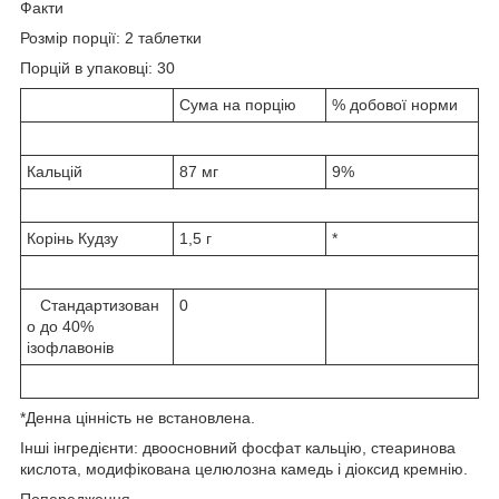
Факти
Розмір порції: 2 таблетки
Порцій в упаковці: 30
Сума на порцію
% добової норми
Кальцій
87 мг
9%
Корінь Кудзу
1,5 г
*
Стандартизован
0
о до 40%
ізофлавонів
*Денна цінність не встановлена.
Інші інгредієнти: двоосновний фосфат кальцію, стеаринова
кислота, модифікована целюлозна камедь і діоксид кремнію.