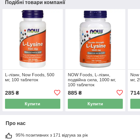
Подібні товари компанії
L-лізин, Now Foods, 500
NOW Foods, L-лізин,
Now 
мг, 100 таблеток
подвійна сила, 1000 мг,
мг, 
100 таблеток
285
885
714
₴
₴
Купити
Купити
Про нас
95% позитивних з 171 відгука за рік