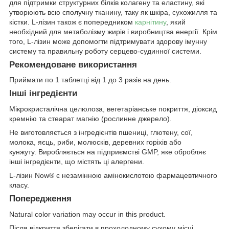
для підтримки структурних білків колагену та еластину, які
утворюють всю сполучну тканину, таку як шкіра, сухожилля та
кістки. L-лізин також є попередником
карнітину
, який
необхідний для метаболізму жирів і виробництва енергії. Крім
того, L-лізин може допомогти підтримувати здорову імунну
систему та правильну роботу серцево-судинної системи.
Рекомендоване використання
Приймати по 1 таблетці від 1 до 3 разів на день.
Інші інгредієнти
Мікрокристалічна целюлоза, вегетаріанське покриття, діоксид
кремнію та стеарат магнію (рослинне джерело).
Не виготовляється з інгредієнтів пшениці, глютену, сої,
молока, яєць, риби, молюсків, деревних горіхів або
кунжуту. Виробляється на підприємстві GMP, яке обробляє
інші інгредієнти, що містять ці алергени.
L-лізин Now® є незамінною амінокислотою фармацевтичного
класу.
Попередження
Natural color variation may occur in this product.
Після відкриття зберігати в прохолодному сухому місці.