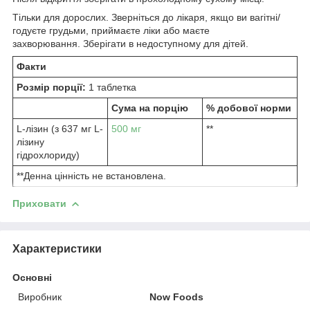
Тільки для дорослих. Зверніться до лікаря, якщо ви вагітні/
годуєте грудьми, приймаєте ліки або маєте
захворювання. Зберігати в недоступному для дітей.
Факти
Розмір порції:
1 таблетка
Сума на порцію
% добової норми
L-лізин (з 637 мг L-
500 мг
**
лізину
гідрохлориду)
**Денна цінність не встановлена.
Приховати
Характеристики
Основні
Виробник
Now Foods