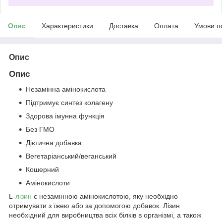
Опис
Характеристики
Доставка
Оплата
Умови п
Опис
Опис
Незамінна амінокислота
Підтримує синтез колагену
Здорова імунна функція
Без ГМО
Дієтична добавка
Вегетаріанський/веганський
Кошерний
Амінокислоти
L-
лізин
є незамінною амінокислотою, яку необхідно
отримувати з їжею або за допомогою добавок. Лізин
необхідний для виробництва всіх білків в організмі, а також