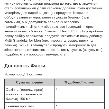
чотири ключові фактори призвели до того, що гландуляри
стали популярними у світі харчових добавок: було достатньо
матеріалу для виробництва цих продуктів, історичне
обґрунтування використання та докази безпеки були
вагомими, а їх доступність робила їх особливо
привабливими. Ці істини зберігаються і сьогодні, і через
великий попит з боку вас Swanson Health Products розробила
повну лінійку залозистих продуктів, включаючи нашу добавку
Multi-Glandular for Men (орхі, простата, серце, нирки та
печінка). Усі наші гландулярні продукти заморожують для
збереження активних компонентів, потім сушать (висушують),
подрібнюють у порошок і знежирюють.
Доповніть Факти
Розмір порції 1 капсула
Сума на порцію
% добової норми
Орхічна (тестикулярна)
*
тканина (аргентинська
бичача) 150 мг
Тканина простати
*