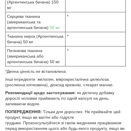
(Аргентинська бичача) 150
мг
Серцева тканина
*
(американська та
аргентинська бичача)
50 мг
Тканина нирок (Аргентинська
*
бичача) 50 мг
Печінкова тканина
*
(американська або
аргентинська бичача) 50 мг
*Денна цінність не встановлена.
Інші інгредієнти: желатин, мікрокристалічна целюлоза
(рослинна клітковина), діоксид кремнію, стеарат магнію.
Рекомендації щодо застосування:
як дієтичну добавку
дорослі чоловіки приймають по одній капсулі на день,
запиваючи водою.
ПОПЕРЕДЖЕННЯ:
Тільки для дорослих. Не приймайте цей
продукт, якщо ви вагітні або годуєте
грудьми. Проконсультуйтеся зі своїм медичним працівником
перед використанням цього або будь-якого продукту, якщо ви