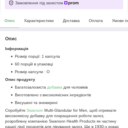
Замовлення під захистом
Опис
Характеристики
Доставка
Оплата
Умови п
Опис
Інформація
Розмір порції: 1 капсула
60 порцій в упаковці
Розмір капсули : O
Опис продукту
Багатозалозиста
добавка
для чоловіків
Виготовлено з високоякісних інгредієнтів
Висушені та знежирені
Спробуйте
Swanson
Multi-Glandular for Men, щоб отримати
високоякісну добавку для покращення роботи залоз,
розроблену компанією Swanson Health Products як частину
нашої лінії продуктів для лікування залоз. Ще в 1930-х роках