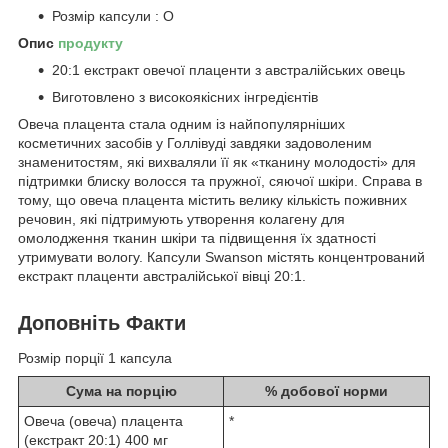
Розмір капсули : O
Опис
продукту
20:1 екстракт овечої плаценти з австралійських овець
Виготовлено з високоякісних інгредієнтів
Овеча плацента стала одним із найпопулярніших
косметичних засобів у Голлівуді завдяки задоволеним
знаменитостям, які вихваляли її як «тканину молодості» для
підтримки блиску волосся та пружної, сяючої шкіри. Справа в
тому, що овеча плацента містить велику кількість поживних
речовин, які підтримують утворення колагену для
омолодження тканин шкіри та підвищення їх здатності
утримувати вологу. Капсули Swanson містять концентрований
екстракт плаценти австралійської вівці 20:1.
Доповніть Факти
Розмір порції 1 капсула
Сума на порцію
% добової норми
Овеча (овеча) плацента
*
(екстракт 20:1) 400 мг