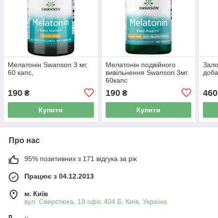
Мелатонін Swanson 3 мг,
Мелатонін подвійного
Зало
60 капс,
вивільнення Swanson 3мг.
доба
60капс
190
190
460
₴
₴
Купити
Купити
Про нас
95% позитивних з 171 відгука за рік
Працює з 04.12.2013
м. Київ
вул. Сверстюка, 19 офіс 404 Б, Київ, Україна