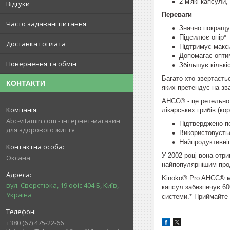
2 м'які капсули
Відгуки
Переваги
Часто задавані питання
Значно покращує
Підсилює опір*
Доставка і оплата
Підтримує макси
Допомагає оптим
Повернення та обмін
Збільшує кількі
Багато хто звертаєтьс
КОНТАКТИ
яких претендує на зв
AHCC® - це ретельно
лікарських грибів (к
Abc-vitamin.com - інтернет-магазин
Підтверджено по
для здорового життя
Використовуєтьс
Найпродуктивніш
У 2002 році вона отр
Оксана
найпопулярнішим про
Kinoko® Pro AHCC® мі
вул. Сверстюка, 19 офіс 404 Б, Київ,
капсул забезпечує 6
Україна
системи.* Приймайте 
+380 (67) 475-22-66