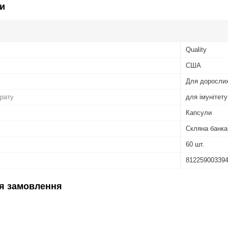
и
Quality
США
Для доросли
рату
для імунітету
Капсули
Скляна банка
60 шт.
81225900339
я замовлення