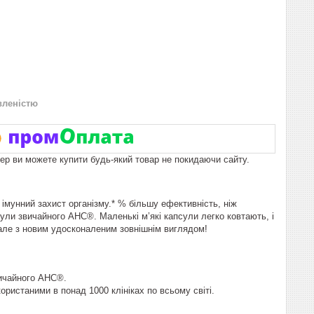
вленістю
пер ви можете купити будь-який товар не покидаючи сайту.
мунний захист організму.* % більшу ефективність, ніж
ули звичайного AHC®. Маленькі м’які капсули легко ковтають, і
, але з новим удосконаленим зовнішнім виглядом!
вичайного AHC®.
ористаними в понад 1000 клініках по всьому світі.