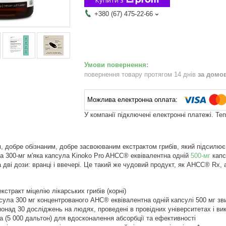
+380 (67) 475-22-66
повернення товару протягом 14 днів
за домо
У компанії підключені електронні платежі. Те
добре обізнаним, добре засвоюваним екстрактом грибів, який підсилює і
 300-мг м'яка капсула Kinoko Pro AHCC® еквівалентна одній
500-мг
капс
а дві дози: вранці і ввечері. Це такий же чудовий продукт, як AHCC® Rx
кстракт міцелію лікарських грибів (корні)
сула 300 мг концентрованого AHC® еквівалентна одній капсулі 500 мг з
онад 30 досліджень на людях, проведені в провідних університетах і вик
 (5 000 дальтон) для вдосконалення абсорбції та ефективності