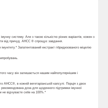
імунну систему. Але з такою кількістю різних варіантів, кожен з
кти від причуд. AHCC ® спрощує завдання.
 імунітету.* Запатентований екстракт гібридизованого міцелію
випробувань.
 того часу він залишається нашим найпопулярнішим і
 AHCC®, в кожній вегетаріанській капсулі. Порція з двох
рекомендована доза для щоденного підтримки імунної
и не відчуваєте себе на 100%.*