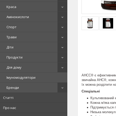
Краса
Амінокислоти
Спорт
Трави
Діти
Продукти
Для дому
AHCC® є ефективним, 
Імуномодулятори
звичайна AHC®, кожна
їх можна розділити н
Бренди
Спеціальні
Статті
Культивований е
Кожна м'яка кап
Підтримується п
Про нас
Низька молекула