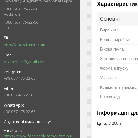
Kyivstar (Telegram/Viber/WhatsApp)
Характеристик
+380 (95) 475-22-66
Vodafon
Основні
+380 (63) 475-22-66
Lifecell
Виробник
Країна виробник
http://abc-vitamin.com
Вікова група
Застосування препа
vitaminukr@gmail.com
Форма випуску
Упаковка
+38 067 475 22 66
Кількість в упаковці
+38 067 475 22 66
Штрих-код
+38 067 475 22 66
Інформація дл
Ціна:
3 200 ₴
Facebook
https://www.facebook.com/vitamin.ukr/