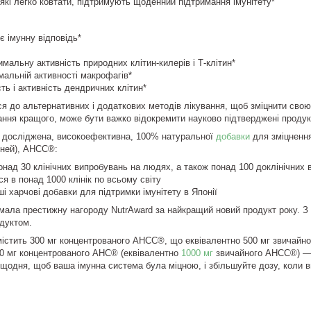
, які легко ковтати, підтримують щоденний підтримання імунітету*
 імунну відповідь*
мальну активність природних клітин-килерів і Т-клітин*
альній активності макрофагів*
сть і активність дендричних клітин*
я до альтернативних і додаткових методів лікування, щоб зміцнити свою 
ання кращого, може бути важко відокремити науково підтверджені проду
 досліджена, високоефективна, 100% натуральної
добавки
для зміцнення
орней), AHCC®:
над 30 клінічних випробувань на людях, а також понад 100 доклінічних 
я в понад 1000 клінік по всьому світу
і харчові добавки для підтримки імунітету в Японії
имала престижну нагороду NutrAward за найкращий новий продукт року. З
дуктом.
стить 300 мг концентрованого AHCC®, що еквівалентно 500 мг звичайного
00 мг концентрованого AHC® (еквівалентно
1000 мг
звичайного AHCC®) — 
щодня, щоб ваша імунна система була міцною, і збільшуйте дозу, коли в