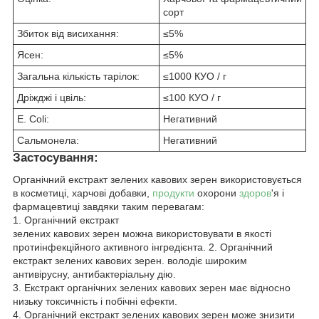
сорт
Збиток від висихання:
≤5%
Ясен:
≤5%
Загальна кількість тарілок:
≤1000 КУО / г
Дріжджі і цвіль:
≤100 КУО / г
E. Coli:
Негативний
Сальмонела:
Негативний
Застосування:
Органічний екстракт зелених кавових зерен використовується
в косметиці, харчові добавки,
продукти
охорони
здоров
'я і
фармацевтиці завдяки таким перевагам:
1. Органічний екстракт
зелених кавових зерен можна використовувати в якості
протиінфекційного активного інгредієнта. 2. Органічний
екстракт зелених кавових зерен. володіє широким
антивірусну, антибактеріальну дію.
3. Екстракт органічних зелених кавових зерен має відносно
низьку токсичність і побічні ефекти.
4. Органічний екстракт зелених кавових зерен може знизити