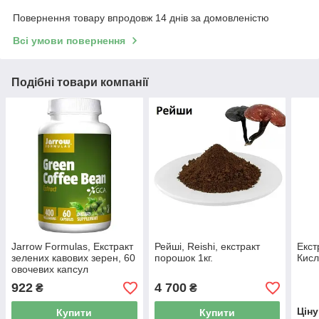
Повернення товару впродовж 14 днів за домовленістю
Всі умови повернення
Подібні товари компанії
Jarrow Formulas, Екстракт
Рейші, Reishi, екстракт
Екст
зелених кавових зерен, 60
порошок 1кг.
Кисл
овочевих капсул
922
4 700
₴
₴
Цін
Купити
Купити