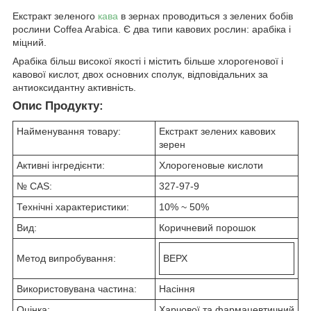
Екстракт зеленого
кава
в зернах проводиться з зелених бобів
рослини Coffea Arabica. Є два типи кавових рослин: арабіка і
міцний.
Арабіка більш високої якості і містить більше хлорогенової і
кавової кислот, двох основних сполук, відповідальних за
антиоксидантну активність.
Опис Продукту:
Найменування товару:
Екстракт зелених кавових
зерен
Активні інгредієнти:
Хлорогеновые кислоти
№ CAS:
327-97-9
Технічні характеристики:
10% ~ 50%
Вид:
Коричневий порошок
Метод випробування:
ВЕРХ
Використовувана частина:
Насіння
Оцінка:
Харчової та фармацевтичний