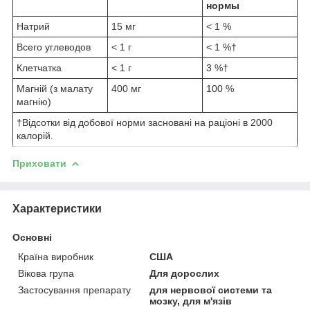
нормы
Натрий
15 мг
< 1 %
Всего углеводов
< 1 г
< 1 %†
Клетчатка
< 1 г
3 %†
Магній (з малату
400 мг
100 %
магнію)
†Відсотки від добової норми засновані на раціоні в 2000
калорій.
Приховати
Характеристики
Основні
Країна виробник
США
Вікова група
Для дорослих
Застосування препарату
для нервової системи та
мозку, для м'язів