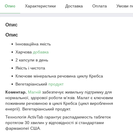
Опис
Характеристики
Доставка
Оплата
Умови п
Опис
Опис
Інноваційна якість
Харчова
добавка
2 капсули в день
Якість і чистота
Ключове мінеральна речовина циклу Кребса
Вегетаріанський
продукт
Коментар.
Магній
забезпечує живильну підтримку для
нормальної, здорової роботи м'язів. Малат є ключовим
поживним речовиною в циклі Кребса (цикл вироблення
енергії). Вегетаріанський продукт.
Технологія ActivTab гарантує распадаемость таблеток
протягом 30 хвилин у відповідності зі стандартами
фармакопеї США.