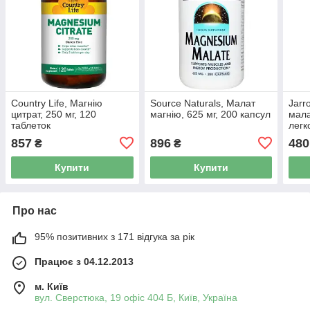
Country Life, Магнію
Source Naturals, Малат
Jarr
цитрат, 250 мг, 120
магнію, 625 мг, 200 капсул
мала
таблеток
легк
табл
857
896
480
₴
₴
Купити
Купити
Про нас
95% позитивних з 171 відгука за рік
Працює з 04.12.2013
м. Київ
вул. Сверстюка, 19 офіс 404 Б, Київ, Україна