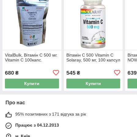
VitalBulk, Вітамін С 500 мг.
Вітамін С 500 Vitamin C
Віта
Vitamin C 100капс.
Solaray, 500 мг, 100 капсул
NOW
680
545
639
₴
₴
Купити
Купити
Про нас
95% позитивних з 171 відгука за рік
Працює з 04.12.2013
м. Київ