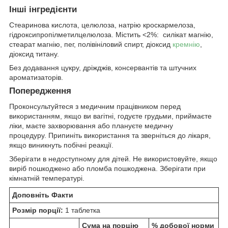
Інші інгредієнти
Стеаринова кислота, целюлоза, натрію кроскармелоза,
гідроксипропілметилцелюлоза. Містить <2%:
силікат магнію,
стеарат магнію, пег, полівініловий спирт, діоксид
кремнію
,
діоксид титану.
Без додавання цукру, дріжджів, консервантів та штучних
ароматизаторів.
Попередження
Проконсультуйтеся з медичним працівником перед
використанням, якщо ви вагітні, годуєте грудьми, приймаєте
ліки, маєте захворювання або плануєте медичну
процедуру. Припиніть використання та зверніться до лікаря,
якщо виникнуть побічні реакції.
Зберігати в недоступному для дітей. Не використовуйте, якщо
виріб пошкоджено або пломба пошкоджена. Зберігати при
кімнатній температурі.
Доповніть Факти
Розмір порції:
1 таблетка
Сума на порцію
% добової норми